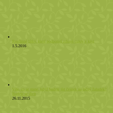
Rostlinné látky, které podporují zdravé cukry v krvi
1.5.2016
Víte, co se stane, když budete jíst česnek na lačný žaludek?
Budete se divit
26.11.2015