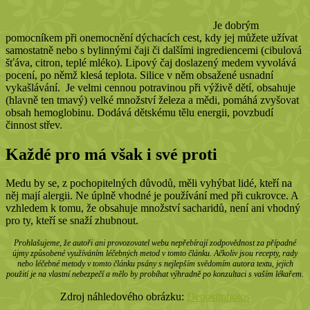
Je dobrým
pomocníkem při onemocnění dýchacích cest, kdy jej můžete užívat
samostatně nebo s bylinnými čaji či dalšími ingrediencemi (cibulová
šťáva, citron, teplé mléko). Lipový čaj doslazený medem vyvolává
pocení, po němž klesá teplota. Silice v něm obsažené usnadní
vykašlávání. Je velmi cennou potravinou při výživě dětí, obsahuje
(hlavně ten tmavý) velké množství železa a mědi, pomáhá zvyšovat
obsah hemoglobinu. Dodává dětskému tělu energii, povzbudí
činnost střev.
Každé pro má však i své proti
Medu by se, z pochopitelných důvodů, měli vyhýbat lidé, kteří na
něj mají alergii. Ne úplně vhodné je používání med při cukrovce. A
vzhledem k tomu, že obsahuje množství sacharidů, není ani vhodný
pro ty, kteří se snaží zhubnout.
Prohlašujeme, že autoři ani provozovatel webu nepřebírají zodpovědnost za případné
újmy způsobené využíváním léčebných metod v tomto článku. Ačkoliv jsou recepty, rady
nebo léčebné metody v tomto článku psány s nejlepším svědomím autora textu, jejich
použití je na vlastní nebezpečí a mělo by probíhat výhradně po konzultaci s vaším lékařem.
Zdroj náhledového obrázku:
Depositphotos