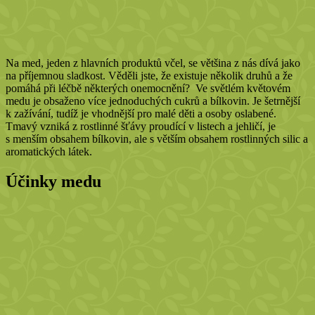
Na med, jeden z hlavních produktů včel, se většina z nás dívá jako
na příjemnou sladkost. Věděli jste, že existuje několik druhů a že
pomáhá při léčbě některých onemocnění? Ve světlém květovém
medu je obsaženo více jednoduchých cukrů a bílkovin. Je šetrnější
k zažívání, tudíž je vhodnější pro malé děti a osoby oslabené.
Tmavý vzniká z rostlinné šťávy proudící v listech a jehličí, je
s menším obsahem bílkovin, ale s větším obsahem rostlinných silic a
aromatických látek.
Účinky medu