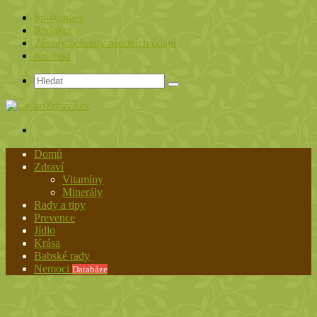
Spolupráce
Redakce
Zásady ochrany osobních údajů
Kontakt
Hledat
Menu
Domů
Zdraví
Vitamíny
Minerály
Rady a tipy
Prevence
Jídlo
Krása
Babské rady
Nemoci
Databáze