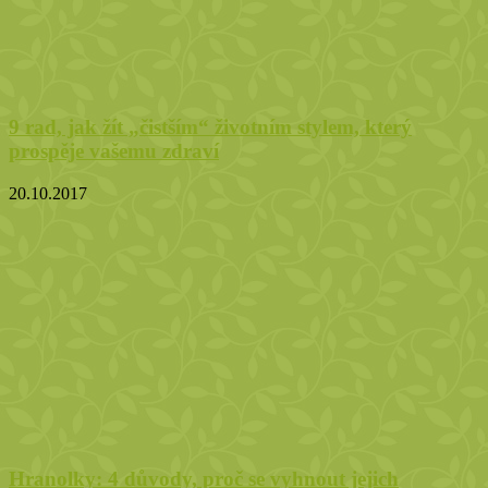
9 rad, jak žít „čistším“ životním stylem, který
prospěje vašemu zdraví
20.10.2017
Hranolky: 4 důvody, proč se vyhnout jejich