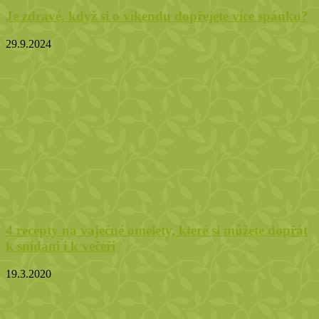
Je zdravé, když si o víkendu dopřejete více spánku?
29.9.2024
4 recepty na vaječné omelety, které si můžete dopřát
k snídani i k večeři
19.3.2020