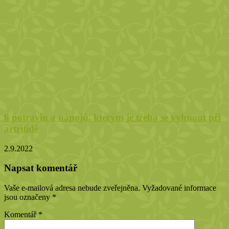
6 potravin a nápojů, kterým je třeba se vyhnout při
artritidě
2.9.2022
Napsat komentář
Vaše e-mailová adresa nebude zveřejněna.
Vyžadované informace
jsou označeny
*
Komentář
*