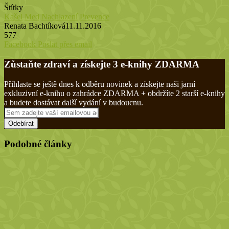
Štítky
Kašel
Med
Nachlazení
Prevence
Renata Bachtíková
11.11.2016
577
Tisknout
Facebook
Poslat přes email
Zůstaňte zdraví a získejte 3 e-knihy ZDARMA
Přihlaste se ještě dnes k odběru novinek a získejte naši jarní
exkluzivní e-knihu o zahrádce ZDARMA + obdržíte 2 starší e-knihy
a budete dostávat další vydání v budoucnu.
Sem
zadejte
vaší
emailovou
Podobné články
adresu