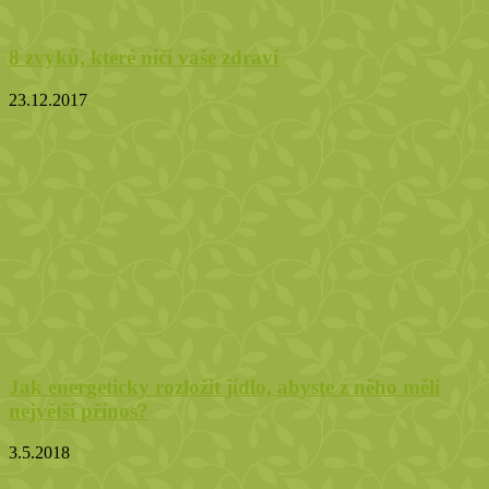
8 zvyků, které ničí vaše zdraví
23.12.2017
Jak energeticky rozložit jídlo, abyste z něho měli
největší přínos?
3.5.2018