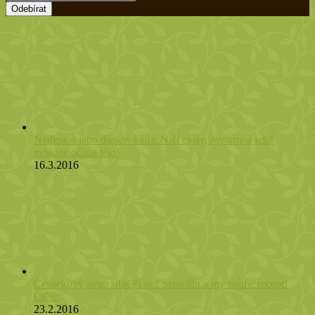
zadejte
vaší
emailovou
adresu
Netřesk a jeho třaskavá síla: Ničí cysty, myomy a ještě
zvládne očistit tělo!
16.3.2016
Česnekový sirup silnější než penicilín a my máme recept!
Čtěte:
23.2.2016