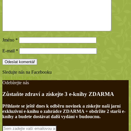
Jméno
*
E-mail
*
Sledujte nás na Facebooku
Find us on Facebook
Odebírejte nás
Zůstaňte zdraví a získejte 3 e-knihy ZDARMA
Přihlaste se ještě dnes k odběru novinek a získejte naši jarní
exkluzivní e-knihu o zahrádce ZDARMA + obdržíte 2 starší e-
knihy a budete dostávat další vydání v budoucnu.
Sem