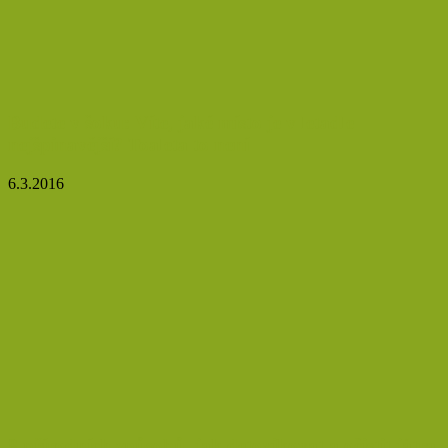
Budete v šoku: Víte, jaké místo je v letadle
nejšpinavější? Toaleta to není
6.3.2016
8 přírodních způsobů, jak detoxikovat a očistit játra