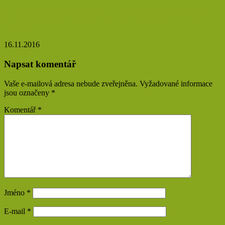
9 nebezpečných zlozvyků, které zbytečně ničí náš
mozek
16.11.2016
Napsat komentář
Vaše e-mailová adresa nebude zveřejněna.
Vyžadované informace
jsou označeny
*
Komentář
*
Jméno
*
E-mail
*