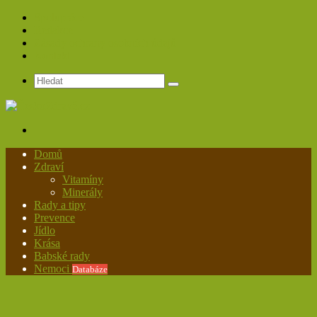
Spolupráce
Redakce
Zásady ochrany osobních údajů
Kontakt
Hledat
Menu
Domů
Zdraví
Vitamíny
Minerály
Rady a tipy
Prevence
Jídlo
Krása
Babské rady
Nemoci
Databáze