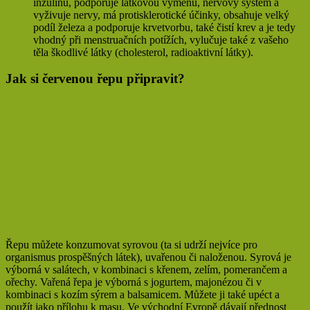
inzulinu, podporuje látkovou výměnu, nervový systém a
vyživuje nervy, má protisklerotické účinky, obsahuje velký
podíl železa a podporuje krvetvorbu, také čistí krev a je tedy
vhodný při menstruačních potížích, vylučuje také z vašeho
těla škodlivé látky (cholesterol, radioaktivní látky).
Jak si červenou řepu připravit?
Řepu můžete konzumovat syrovou (ta si udrží nejvíce pro
organismus prospěšných látek), uvařenou či naloženou. Syrová je
výborná v salátech, v kombinaci s křenem, zelím, pomerančem a
ořechy. Vařená řepa je výborná s jogurtem, majonézou či v
kombinaci s kozím sýrem a balsamicem. Můžete ji také upéct a
použít jako přílohu k masu. Ve východní Evropě dávají přednost