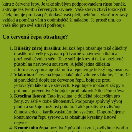
kúru z červené řepy. Je také skvělým podporovatelem růstu buněk,
aktivuje též tvorbu červených krvinek. Vaše střeva zbaví toxických
látek, bojuje proti zácpě, dodává vaší pleti, nehtům a vlasům zdravý
vzhled a pomáhá vám s optimističtější náladou. Je prostě tím, co
vaše tělo pro své zdraví potřebuje.
Co červená řepa obsahuje?
Důležitý zdroj draslíku
: Jelikož řepa obsahuje také důležitý
draslík, má velký význam při tvorbě vazivových tkání a
pružnosti cévních stěn. Také snižuje krevní tlak a pozitivně
působí na nervovou soustavu. A ještě jedna důležitá
informace, zpomaluje stárnutí a regeneruje lidský organismus.
Vláknina:
Červená řepa je také plná zdravé vlákniny. Tím, že
si pravidelně dopřejete červenou řepu, bojujete proti
jedovatým látkám ve střevech. Regulujete možnost zácpy a
průjmu a preventivně bojujete proti rakovině tlustého střeva.
Kyselina listová
: Tato kyselina je důležitá především pro
ženy, zvláště v době těhotenství. Podporuje správný vývoj
plodu a snižuje možnost potratu. Také pozitivně ovlivňuje
činnost srdce a kardiovaskulárního systému. Doporučujeme
konzumovat řepu syrovou, ta obsahuje kyseliny listové
nejvíce.
Kromě toho řepa
pozitivně působí na zrak, ovlivňuje tvorbu