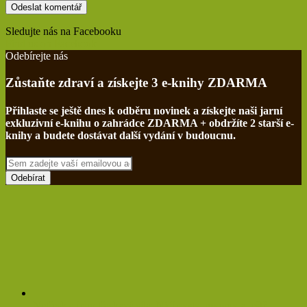
Sledujte nás na Facebooku
Find us on Facebook
Odebírejte nás
Zůstaňte zdraví a získejte 3 e-knihy ZDARMA
Přihlaste se ještě dnes k odběru novinek a získejte naši jarní
exkluzivní e-knihu o zahrádce ZDARMA + obdržíte 2 starší e-
knihy a budete dostávat další vydání v budoucnu.
Sem
zadejte
vaší
emailovou
adresu
Netřesk a jeho třaskavá síla: Ničí cysty, myomy a ještě