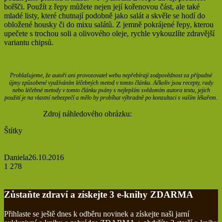
bořšči. Použít z řepy můžete nejen její kořenovou část, ale také
mladé listy, které chutnají podobně jako salát a skvěle se hodí do
obložené housky či do mixu salátů. Z jemně pokrájené řepy, kterou
upečete s trochou soli a olivového oleje, rychle vykouzlíte zdravější
variantu chipsů.
Zdroj
Prohlašujeme, že autoři ani provozovatel webu nepřebírají zodpovědnost za případné
újmy způsobené využíváním léčebných metod v tomto článku. Ačkoliv jsou recepty, rady
nebo léčebné metody v tomto článku psány s nejlepším svědomím autora textu, jejich
použití je na vlastní nebezpečí a mělo by probíhat výhradně po konzultaci s vaším lékařem.
Zdroj náhledového obrázku:
Depositphotos
Štítky
betain
bořšč
Červená řepa
cévy
kozí sýr
krvetvorba
menstruační
potíže
Prevence
Řepa
Srdce
výhody
zdraví
Daniela
26.10.2016
1 278
Tisknout
Facebook
Poslat přes email
Zůstaňte zdraví a získejte 3 e-knihy ZDARMA
Přihlaste se ještě dnes k odběru novinek a získejte naši jarní