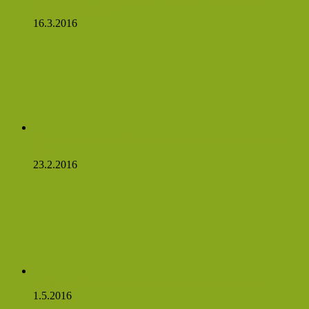
zvládne očistit tělo!
16.3.2016
Česnekový sirup silnější než penicilín a my máme recept!
Čtěte:
23.2.2016
Rostlinné látky, které podporují zdravé cukry v krvi
1.5.2016