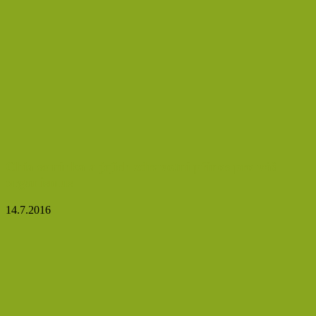
Chia semínka a jejich zdravotní přínos pro váš
organismus
14.7.2016