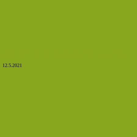
Kiwi: tropický zážitek přinášející zdravotní užitek
12.5.2021