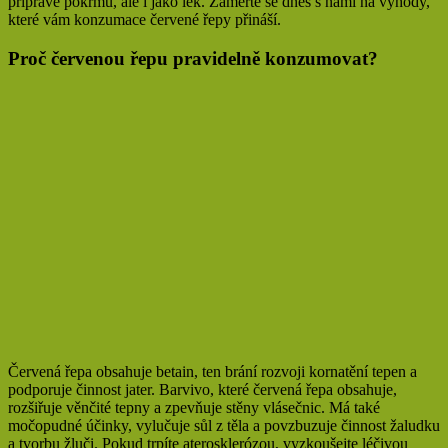
přípravě pokrmů, ale i jako lék. Zaměřte se dnes s námi na výhody,
které vám konzumace červené řepy přináší.
Proč červenou řepu pravidelně konzumovat?
Červená řepa obsahuje betain, ten brání rozvoji kornatění tepen a
podporuje činnost jater. Barvivo, které červená řepa obsahuje,
rozšiřuje věnčité tepny a zpevňuje stěny vlásečnic. Má také
močopudné účinky, vylučuje sůl z těla a povzbuzuje činnost žaludku
a tvorbu žluči. Pokud trpíte aterosklerózou, vyzkoušejte léčivou