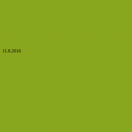
Máte na zahradě černý rybíz? Sklenice této šťávy
denně zlepšuje paměť
11.8.2016
Plakat je zdravé, nebojte se poddat svým emocím!