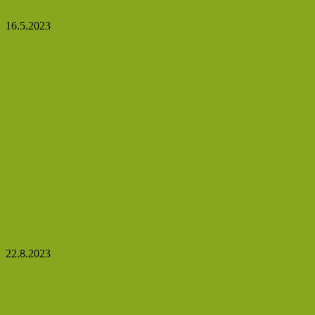
16.5.2023
Černucha setá: 5 důvodů, proč byste měli černý
kmín přidat do svéjo jídelníčku
22.8.2023