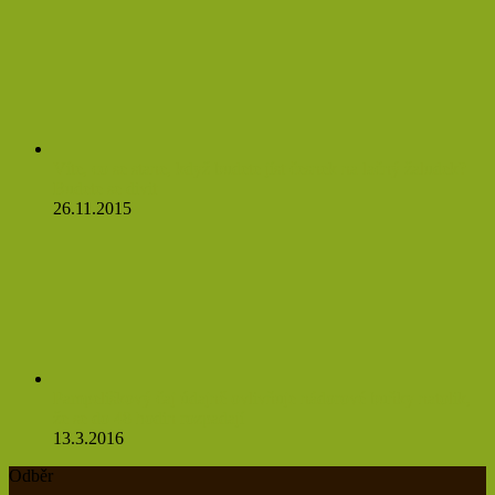
Víte, co se stane, když budete jíst česnek na lačný žaludek?
Budete se divit
26.11.2015
Pampeliškový čaj údajně ovlivňuje nádorové buňky natolik,
že se do 48 hodin rozpadají
13.3.2016
Odběr