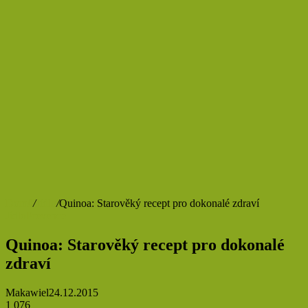
Domů
/
Jídlo
/
Quinoa: Starověký recept pro dokonalé zdraví
Jídlo
Prevence
Quinoa: Starověký recept pro dokonalé
zdraví
Makawiel
24.12.2015
1 076