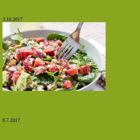
Recept: Nepečené domácí tyčinky s ovesnými
vločkami a kokosem
3.10.2017
Recept: Extra zdravý špenátový salát s jahodami a
avokádem
8.7.2017
5 přírodních nápojů, které vám pomohou lépe spát