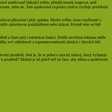
ávě zmiňované blikající světlo, přimějí mozek reagovat, aniž
 chceme, nebo ne. Tato opakovaná expozice značce zvyšuje povědomí
ušovat přirozené cykly spánku. Modré světlo, často využívané v
a může způsobovat podrážděnost nebo úzkost. Kromě toho se lidé
tředí a často plní i estetickou funkci. Dobře navržená reklama může
ky své viditelnosti a zapamatovatelnosti zůstává v hlavách lidí
tní prostředí. Jisté je, že se jedná o mocný nástroj, který vyžaduje
 k prostředí? Možná je už právě teď na čase, aby města a společnosti