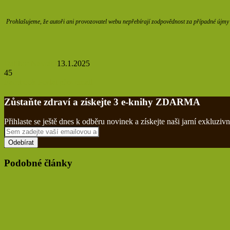
Prohlašujeme, že autoři ani provozovatel webu nepřebírají zodpovědnost za případné újmy z
Dalibor Navrátil
13.1.2025
45
Tisknout
Facebook
Poslat přes email
Zůstaňte zdraví a získejte 3 e-knihy ZDARMA
Přihlaste se ještě dnes k odběru novinek a získejte naši jarní exklu
Sem
zadejte
vaší
emailovou
Podobné články
adresu