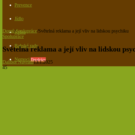
Prevence
Jídlo
Domů
/
Spolupráce
/
Světelná reklama a její vliv na lidskou psychiku
Krása
Spolupráce
Babské rady
Světelná reklama a její vliv na lidskou psy
Nemoci
Databáze
Dalibor Navrátil
13.1.2025
45