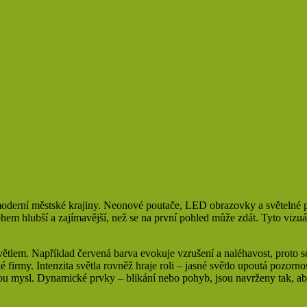
moderní městské krajiny. Neonové poutače, LED obrazovky a světelné pr
nohem hlubší a zajímavější, než se na první pohled může zdát. Tyto vizu
větlem. Například červená barva evokuje vzrušení a naléhavost, proto 
firmy. Intenzita světla rovněž hraje roli – jasné světlo upoutá pozorno
idskou mysl. Dynamické prvky – blikání nebo pohyb, jsou navrženy tak, a