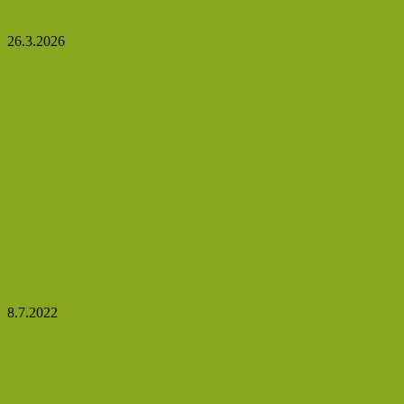
Pediatrie Praha: výběr dětského lékaře nepodceňte
26.3.2026
Povinnosti při změně trvalého pobytu
8.7.2022