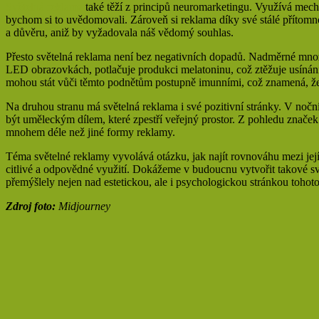
Světelná reklama
také těží z principů neuromarketingu. Využívá mecha
bychom si to uvědomovali. Zároveň si reklama díky své stálé příto
a důvěru, aniž by vyžadovala náš vědomý souhlas.
Přesto světelná reklama není bez negativních dopadů. Nadměrné množ
LED obrazovkách, potlačuje produkci melatoninu, což ztěžuje usínán
mohou stát vůči těmto podnětům postupně imunními, což znamená, že 
Na druhou stranu má světelná reklama i své pozitivní stránky. V noční
být uměleckým dílem, které zpestří veřejný prostor. Z pohledu značek 
mnohem déle než jiné formy reklamy.
Téma světelné reklamy vyvolává otázku, jak najít rovnováhu mezi její 
citlivé a odpovědné využití. Dokážeme v budoucnu vytvořit takové svě
přemýšlely nejen nad estetickou, ale i psychologickou stránkou tohot
Zdroj foto:
Midjourney