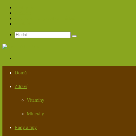
Spolupráce
Redakce
Zásady ochrany osobních údajů
Kontakt
Hledat
Menu
Domů
Zdraví
Vitamíny
Minerály
Rady a tipy