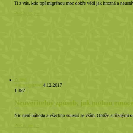
Ti z vás, kdo trpí migrénou moc dobře vědí jak hrozná a neustáv
Přečíst více »
Zdraví
Anita Opitzová
4.12.2017
1 387
Neuvěřitelný způsob, jak mohou emoce
Nic není náhoda a všechno souvisí se vším. Obtíže s různými o
Přečíst více »