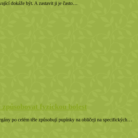
ající dokáže být. A zastavit ji je často…
 způsobovat fyzickou bolest
rgány po celém těle způsobují pupínky na obličeji na specifických…