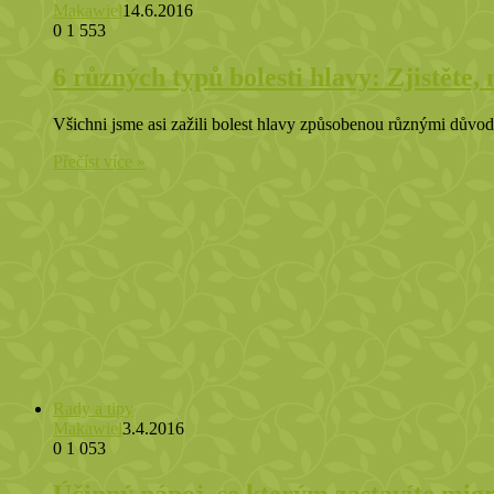
Makawiel
14.6.2016
0
1 553
6 různých typů bolesti hlavy: Zjistěte, 
Všichni jsme asi zažili bolest hlavy způsobenou různými důvody
Přečíst více »
Rady a tipy
Makawiel
3.4.2016
0
1 053