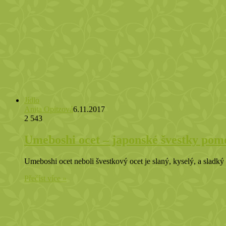
Jídlo
Anita Opitzová
6.11.2017
2 543
Umeboshi ocet – japonské švestky pomo
Umeboshi ocet neboli švestkový ocet je slaný, kyselý, a sladk
Přečíst více »