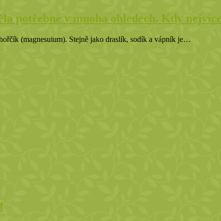
ěla potřebné v mnoha ohledech. Kdy nejví
o hořčík (magnesuium). Stejně jako draslík, sodík a vápník je…
t