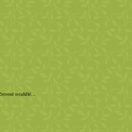
 červené svraštělé…