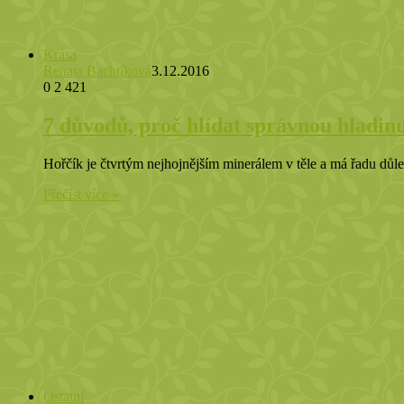
Krása
Renata Bachtíková
3.12.2016
0
2 421
7 důvodů, proč hlídat správnou hladinu
Hořčík je čtvrtým nejhojnějším minerálem v těle a má řadu dů
Přečíst více »
Ostatní