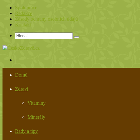
Spolupráce
Redakce
Zásady ochrany osobních údajů
Kontakt
Hledat
Menu
Domů
Zdraví
Vitamíny
Minerály
Rady a tipy