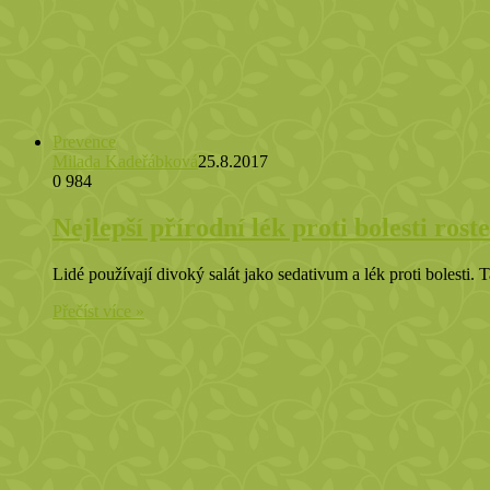
Prevence
Milada Kadeřábková
25.8.2017
0
984
Nejlepší přírodní lék proti bolesti ros
Lidé používají divoký salát jako sedativum a lék proti bolesti.
Přečíst více »