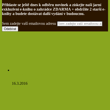
Přihlaste se ještě dnes k odběru novinek a získejte naši jarní
exkluzivní e-knihu o zahrádce ZDARMA + obdržíte 2 starší e-
knihy a budete dostávat další vydání v budoucnu.
Sem zadejte vaší emailovou adresu
Netřesk a jeho třaskavá síla: Ničí cysty, myomy a ještě
zvládne očistit tělo!
16.3.2016