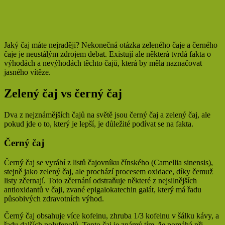
Jaký čaj máte nejraději? Nekonečná otázka zeleného čaje a černého
čaje je neustálým zdrojem debat. Existují ale některá tvrdá fakta o
výhodách a nevýhodách těchto čajů, která by měla naznačovat
jasného vítěze.
Zelený čaj vs černý čaj
Dva z nejznámějších čajů na světě jsou černý čaj a zelený čaj, ale
pokud jde o to, který je lepší, je důležité podívat se na fakta.
Černý čaj
Černý čaj se vyrábí z listů čajovníku čínského (Camellia sinensis),
stejně jako zelený čaj, ale prochází procesem oxidace, díky čemuž
listy zčernají. Toto zčernání odstraňuje některé z nejsilnějších
antioxidantů v čaji, zvané epigalokatechin galát, který má řadu
působivých zdravotních výhod.
Černý čaj obsahuje více kofeinu, zhruba 1/3 kofeinu v šálku kávy, a
řadu dalších polyfenolů. Tento čaj je známý tím, že pomáhá při