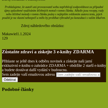
Prohlašujeme, že autoři ani provozovatel webu nepřebírají zodpovědnost za případné
újmy způsobené využíváním léčebných metod v tomto článku. Ačkoliv jsou recepty, rady
nebo léčebné metody v tomto článku psány s nejlepším svědomím autora textu, jejich
použití je na vlastní nebezpečí a mělo by probíhat výhradně po konzultaci s vaším lékařem.
Zdroj náhledového obrázku:
Depositphotos
Makawiel
1.1.2024
129
Facebook
Poslat přes email
Tisknout
Zůstaňte zdraví a získejte 3 e-knihy ZDARMA
Přihlaste se ještě dnes k odběru novinek a získejte naši jarní
exkluzivní e-knihu o zahrádce ZDARMA + obdržíte 2 starší e-knihy
a budete dostávat další vydání v budoucnu.
Sem zadejte vaší emailovou adresu
Podobné články