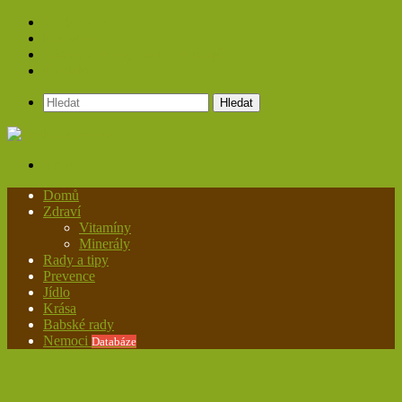
Spolupráce
Redakce
Zásady ochrany osobních údajů
Kontakt
Hledat
Menu
Domů
Zdraví
Vitamíny
Minerály
Rady a tipy
Prevence
Jídlo
Krása
Babské rady
Nemoci
Databáze