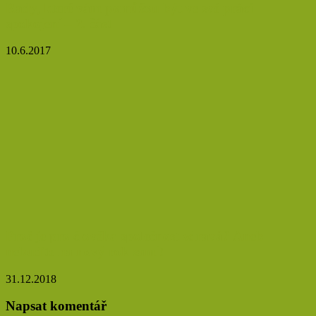
Rady, které vám pomůžou být ve své práci
spokojení – 2. část
10.6.2017
Proč je pro člověka společnost zdravá? Aneb
nebuďte na nový rok sami!
31.12.2018
Napsat komentář