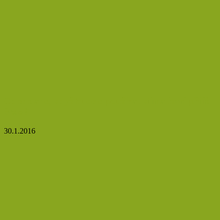
Co se stane, když budete používat klimatizaci příliš
často?
30.1.2016