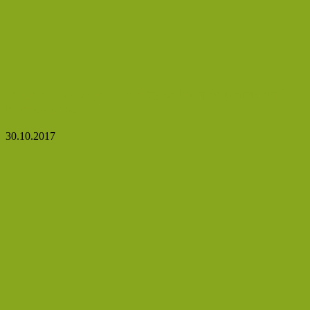
Jeggery – co to je a proč byste ho měli pravidelně
konzumovat
30.10.2017