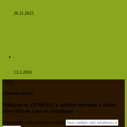
Víte, co se stane, když budete jíst česnek na lačný žaludek?
Budete se divit
26.11.2015
Pampeliškový čaj údajně ovlivňuje nádorové buňky natolik,
že se do 48 hodin rozpadají
13.3.2016
Odběr
Zůstaňte zdraví
Přihlaste se ZDARMA k odběru novinek a žádný
nový článek vám už neunikne!
Sem zadejte vaší emailovou adresu