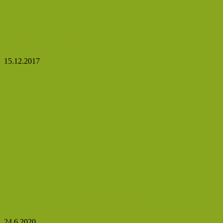
Zdravé klouby bez lékaře a operací
15.12.2017
8 léčivých bylin, které by u vás doma či v bylinkové
zahrádce rozhodně neměly chybět
24.6.2020