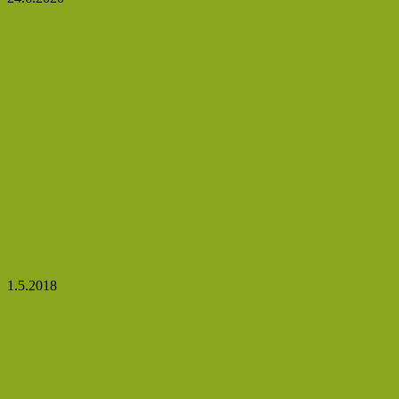
Devětsil: Léčivá bylina, která pomůže při dně a
astmatu
1.5.2018