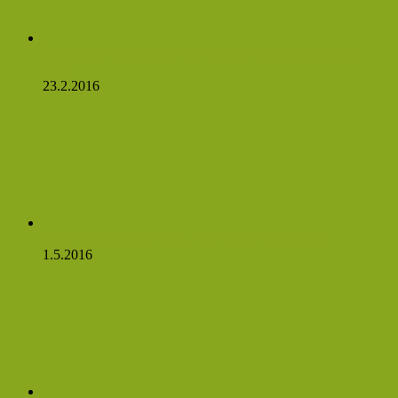
Česnekový sirup silnější než penicilín a my máme recept!
Čtěte:
23.2.2016
Rostlinné látky, které podporují zdravé cukry v krvi
1.5.2016