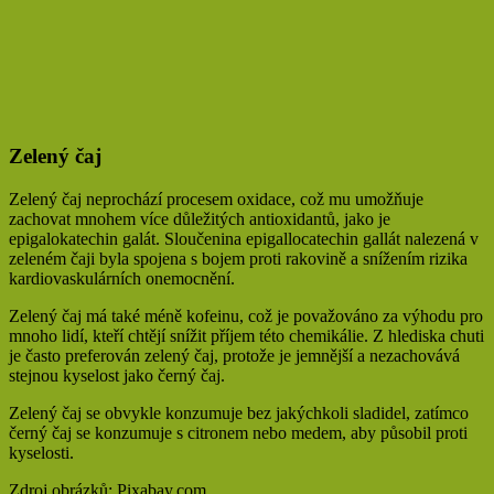
Zelený čaj
Zelený čaj neprochází procesem oxidace, což mu umožňuje
zachovat mnohem více důležitých antioxidantů, jako je
epigalokatechin galát. Sloučenina epigallocatechin gallát nalezená v
zeleném čaji byla spojena s bojem proti rakovině a snížením rizika
kardiovaskulárních onemocnění.
Zelený čaj má také méně kofeinu, což je považováno za výhodu pro
mnoho lidí, kteří chtějí snížit příjem této chemikálie. Z hlediska chuti
je často preferován zelený čaj, protože je jemnější a nezachovává
stejnou kyselost jako černý čaj.
Zelený čaj se obvykle konzumuje bez jakýchkoli sladidel, zatímco
černý čaj se konzumuje s citronem nebo medem, aby působil proti
kyselosti.
Zdroj obrázků: Pixabay.com