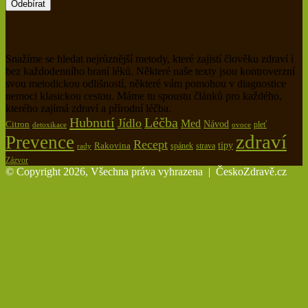
Snažíme se hledat nejrůznější metody, které zajistí člověku zdraví i
bez každodenního braní léků. Některé naše texty jsou kontroverzní
svou metodickou odlišností, některé vám pomohou v diagnostice
nemoci klasickou cestou. Máme tu spoustu článků pro každého,
kterého zajímá zdraví a přírodní léčba.
Hubnutí
Léčba
Jídlo
Med
Citron
Návod
pleť
detoxikace
ovoce
zdraví
Prevence
Recept
tipy
Rakovina
spánek
rady
strava
Zázvor
© Copyright 2026, Všechna práva vyhrazena |
ČeskoZdravě.cz
Back to top button