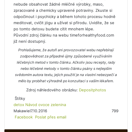
nebude obsahovat žádné mléčné výrobky, maso,
zpracované a chemicky upravené potraviny. Zkuste si
odpočinout i psychicky a během tohoto procesu hodně
meditovat, cvičit jógu a užívat si přírodu. Uvidíte, že se
po tomto detoxu budete cítit mnohem lépe.
Původní zdroj článku na webu timeforhealthyfood.com
již není dostupný.
Prohlašujeme, že autoři ani provozovatel webu nepřebírají
zodpovědnost za případné újmy způsobené využíváním
léčebných metod v tomto článku. Ačkoliv jsou recepty, rady
nebo léčebné metody v tomto článku psány s nejlepším
svědomím autora textu, jejich použití je na vlastní nebezpečí a
mělo by probíhat výhradně po konzultaci s vaším lékařem.
Zdroj náhledového obrázku:
Depositphotos
Štítky
detox
Návod
ovoce
zelenina
Makawiel
7.10.2016
799
Facebook
Poslat přes email
T
i
s