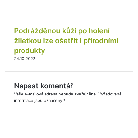
Podrážděnou kůži po holení
žiletkou lze ošetřit i přírodními
produkty
24.10.2022
Napsat komentář
Vaše e-mailová adresa nebude zveřejněna.
Vyžadované
informace jsou označeny
*
K
o
m
e
n