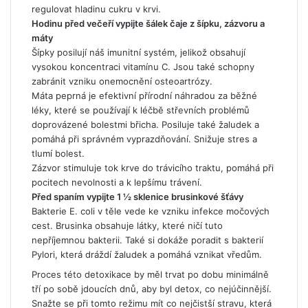
regulovat hladinu cukru v krvi.
Hodinu před večeří vypijte šálek čaje z šípku, zázvoru a
máty
Šípky posilují náš imunitní systém, jelikož obsahují
vysokou koncentraci vitamínu C. Jsou také schopny
zabránit vzniku onemocnění osteoartrózy.
Máta peprná je efektivní přírodní náhradou za běžné
léky, které se používají k léčbě střevních problémů
doprovázené bolestmi břicha. Posiluje také žaludek a
pomáhá při správném vyprazdňování. Snižuje stres a
tlumí bolest.
Zázvor stimuluje tok krve do trávicího traktu, pomáhá při
pocitech nevolnosti a k lepšímu trávení.
Před spaním vypijte 1 ½ sklenice brusinkové šťávy
Bakterie E. coli v těle vede ke vzniku infekce močových
cest. Brusinka obsahuje látky, které ničí tuto
nepříjemnou bakterii. Také si dokáže poradit s bakterií
Pylori, která dráždí žaludek a pomáhá vznikat vředům.
Proces této detoxikace by měl trvat po dobu minimálně
tří po sobě jdoucích dnů, aby byl detox, co nejúčinnější.
Snažte se při tomto režimu mít co nejčistší stravu, která