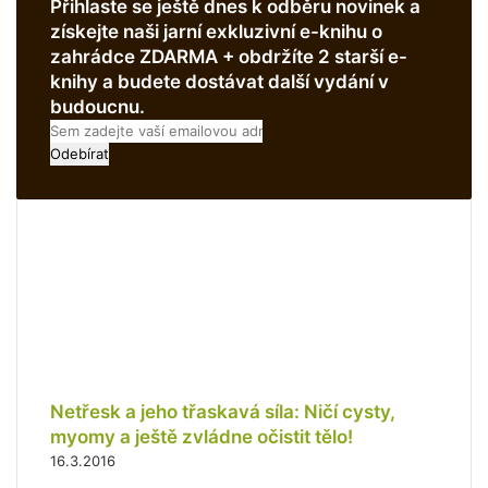
Přihlaste se ještě dnes k odběru novinek a
získejte naši jarní exkluzivní e-knihu o
zahrádce ZDARMA + obdržíte 2 starší e-
knihy a budete dostávat další vydání v
budoucnu.
S
e
m
z
a
d
e
j
t
e
v
a
š
Netřesk a jeho třaskavá síla: Ničí cysty,
í
myomy a ještě zvládne očistit tělo!
e
16.3.2016
m