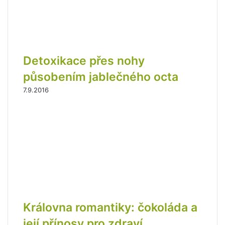
š
í
e
m
a
i
Detoxikace přes nohy
l
působením jablečného octa
o
v
7.9.2016
o
u
a
d
r
e
s
u
Královna romantiky: čokoláda a
její přínosy pro zdraví