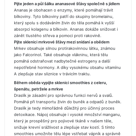
Pijte jeden a půl šálku ananasové šťávy společně s jídlem
Ananas je obohacen o enzymy, které pomáhají trávit
bílkoviny. Tyto bílkoviny patří do skupiny bromelainu,
který spolu s dodáváním živin do těla pomáhá k vyšší
absorpci kolagenu a bílkovin. Ananas dokáže snižovat i
zánět tlustého střeva a pomoci proti rakovině.
Pijte sklenici mrkvové šťávy mezi snídaní a obědem
Mrkev obsahuje silnou protirakovinnou látku, známou
jako Falcorinol. Také obsahuje vlákninu, která tělu
pomáhá odstraňovat nadbytečné estrogeny a další
nepotřebné hormony. A díky vysokému obsahu vitamínu
A zlepšuje stav sliznice v trávicím traktu.
Během oběda vypijte sklenici smoothies z celeru,
špenátu, petržele a mrkve
Draslík je zásadní pro správnou funkci nervů a svalů.
Pomáhá při transportu živin do buněk a odpadů z buněk.
Draslík je tedy mimořádně důležitý pro účinný proces
detoxikace. Nápoj obsahuje i vysoké množství manganu,
který je prospěšný pro pojivové tkáně v našem těle,
snižuje krevní srážlivost a zlepšuje stav kostí. S tímto
smoothies umožníte tělu lépe vstřebat vápník a správně