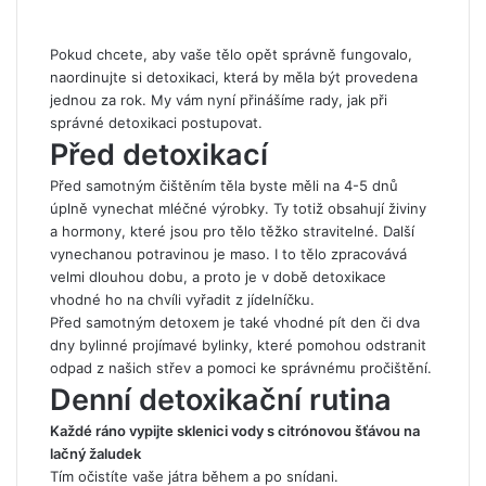
Pokud chcete, aby vaše tělo opět správně fungovalo,
naordinujte si detoxikaci, která by měla být provedena
jednou za rok. My vám nyní přinášíme rady, jak při
správné detoxikaci postupovat.
Před detoxikací
Před samotným čištěním těla byste měli na 4-5 dnů
úplně vynechat mléčné výrobky. Ty totiž obsahují živiny
a hormony, které jsou pro tělo těžko stravitelné. Další
vynechanou potravinou je maso. I to tělo zpracovává
velmi dlouhou dobu, a proto je v době detoxikace
vhodné ho na chvíli vyřadit z jídelníčku.
Před samotným detoxem je také vhodné pít den či dva
dny bylinné projímavé bylinky, které pomohou odstranit
odpad z našich střev a pomoci ke správnému pročištění.
Denní detoxikační rutina
Každé ráno vypijte sklenici vody s citrónovou šťávou na
lačný žaludek
Tím očistíte vaše játra během a po snídani.