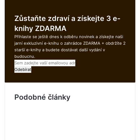
k
n
Zůstaňte zdraví a získejte 3 e-
o
u
knihy ZDARMA
t
Přihlaste se ještě dnes k odběru novinek a získejte naši
jarní exkluzivní e-knihu o zahrádce ZDARMA + obdržíte 2
starší e-knihy a budete dostávat další vydání v
budoucnu.
S
e
m
z
a
Podobné články
d
e
j
t
e
v
a