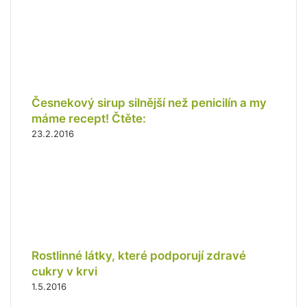
a
i
l
o
v
o
u
Česnekový sirup silnější než penicilín a my
a
máme recept! Čtěte:
d
23.2.2016
r
e
s
u
Rostlinné látky, které podporují zdravé
cukry v krvi
1.5.2016