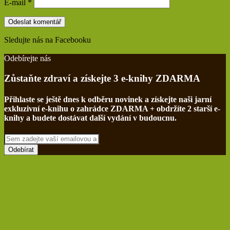
E-mail
*
Sledujte nás na Facebooku
Find us on Facebook
Odebírejte nás
Zůstaňte zdraví a získejte 3 e-knihy ZDARMA
Přihlaste se ještě dnes k odběru novinek a získejte naši jarní
exkluzivní e-knihu o zahrádce ZDARMA + obdržíte 2 starší e-
knihy a budete dostávat další vydání v budoucnu.
Sem
zadejte
vaší
emailovou
adresu