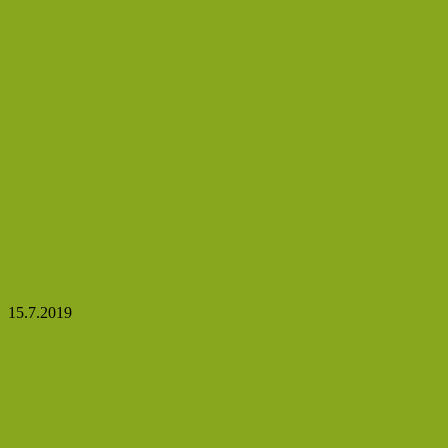
Mango: Tropické ovoce, které má řadu příznivých
účinků pro organismus
15.7.2019