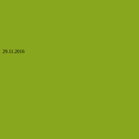
Proč je vhodné spát raději v chladnější místnosti?
29.11.2016
Kopaiva: Esenciální olej, který má silné