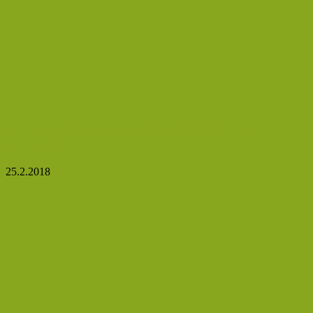
Velký přehled bylin a superpotravin, které léčí
cukrovku
25.2.2018