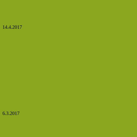
Antiperspirant – přípravky, které mohou zabíjet
14.4.2017
Bojujeme proti osteoporóze
6.3.2017