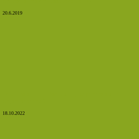
protizánětlivé a antiseptické účinky
20.6.2019
Jakou zeleninu upřednostnit, když chcete snížit
příjem sacharidů?
18.10.2022