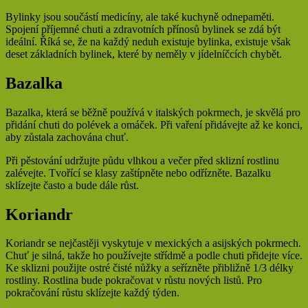
Bylinky jsou součástí medicíny, ale také kuchyně odnepaměti.
Spojení příjemné chuti a zdravotních přínosů bylinek se zdá být
ideální. Říká se, že na každý neduh existuje bylinka, existuje však
deset základních bylinek, které by neměly v jídelníčcích chybět.
Bazalka
Bazalka, která se běžně používá v italských pokrmech, je skvělá pro
přidání chuti do polévek a omáček. Při vaření přidávejte až ke konci,
aby zůstala zachována chuť.
Při pěstování udržujte půdu vlhkou a večer před sklizní rostlinu
zalévejte. Tvořící se klasy zaštípněte nebo odřízněte. Bazalku
sklízejte často a bude dále růst.
Koriandr
Koriandr se nejčastěji vyskytuje v mexických a asijských pokrmech.
Chuť je silná, takže ho používejte střídmě a podle chuti přidejte více.
Ke sklizni použijte ostré čisté nůžky a seřízněte přibližně 1/3 délky
rostliny. Rostlina bude pokračovat v růstu nových listů. Pro
pokračování růstu sklízejte každý týden.