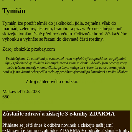
Tymián
Tymián lze použít téměř do jakéhokoli jídla, zejména však do
marinád, zeleniny, těstovin, brambor a pizzy. Pro nejsilnější chuť
sklízejte tymián těsně před rozkvětem. Odřízněte horní 2/3 každého
výhonku a vyhněte se řezání do dřevnaté části rostliny.
Zdroj obrázků: pixabay.com
Prohlašujeme, že autoři ani provozovatel webu nepřebírají zodpovědnost za případné
újmy způsobené využíváním léčebných metod v tomto článku. Ačkoliv jsou recepty, rady
nebo léčebné metody v tomto článku psány s nejlepším svědomím autora textu, jejich
použití je na vlastní nebezpečí a mělo by probíhat výhradně po konzultaci s vaším lékařem.
Zdroj náhledového obrázku:
Depositphotos
Makawiel
17.6.2023
650
Tisknout
Facebook
Poslat přes email
Zůstaňte zdraví a získejte 3 e-knihy ZDARMA
Přihlaste se ještě dnes k odběru novinek a získejte naši jarní
exkluzivní e-knihu o zahrádce ZDARMA + obdržíte 2 starší e-knihy