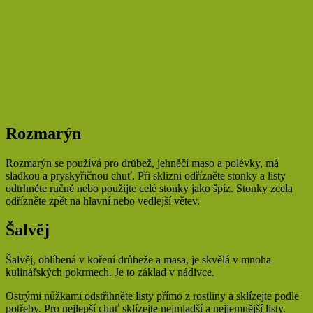
Rozmarýn
Rozmarýn se používá pro drůbež, jehněčí maso a polévky, má
sladkou a pryskyřičnou chuť. Při sklizni odřízněte stonky a listy
odtrhněte ručně nebo použijte celé stonky jako špíz. Stonky zcela
odřízněte zpět na hlavní nebo vedlejší větev.
Šalvěj
Šalvěj, oblíbená v koření drůbeže a masa, je skvělá v mnoha
kulinářských pokrmech. Je to základ v nádivce.
Ostrými nůžkami odstřihněte listy přímo z rostliny a sklízejte podle
potřeby. Pro nejlepší chuť sklízejte nejmladší a nejjemnější listy.