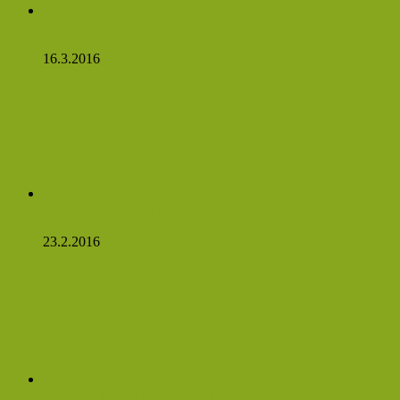
Netřesk a jeho třaskavá síla: Ničí cysty, myomy a ještě
zvládne očistit tělo!
16.3.2016
Česnekový sirup silnější než penicilín a my máme recept!
Čtěte:
23.2.2016
Rostlinné látky, které podporují zdravé cukry v krvi