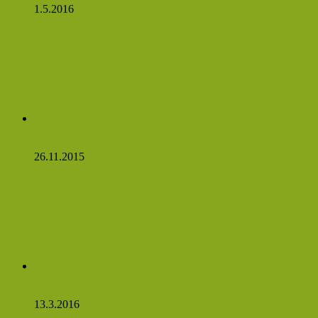
1.5.2016
Víte, co se stane, když budete jíst česnek na lačný žaludek?
Budete se divit
26.11.2015
Pampeliškový čaj údajně ovlivňuje nádorové buňky natolik,
že se do 48 hodin rozpadají
13.3.2016