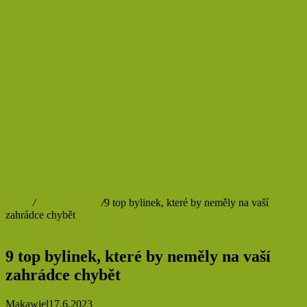
Domů
/
Dům a zahrada
/
9 top bylinek, které by neměly na vaší
zahrádce chybět
Dům a zahrada
Jídlo
Prevence
Přírodní léčba
9 top bylinek, které by neměly na vaší
zahrádce chybět
Makawiel
17.6.2023