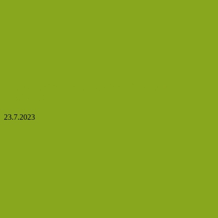
5 zdravotních výhod ostružin, včetně těch
mražených
23.7.2023