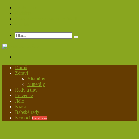
Spolupráce
Redakce
Zásady ochrany osobních údajů
Kontakt
Hledat
Menu
Domů
Zdraví
Vitamíny
Minerály
Rady a tipy
Prevence
Jídlo
Krása
Babské rady
Nemoci
Databáze