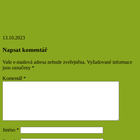
Česnekové tablety a kapsle umožní navýšit příjem
česneku bez nepříjemného zápachu
13.10.2023
Napsat komentář
Vaše e-mailová adresa nebude zveřejněna.
Vyžadované informace
jsou označeny
*
Komentář
*
Jméno
*