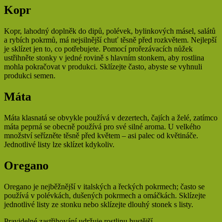
Kopr
Kopr, lahodný doplněk do dipů, polévek, bylinkových másel, salátů
a rybích pokrmů, má nejsilnější chuť těsně před rozkvětem. Nejlepší
je sklízet jen to, co potřebujete. Pomocí prořezávacích nůžek
ustřihněte stonky v jedné rovině s hlavním stonkem, aby rostlina
mohla pokračovat v produkci. Sklízejte často, abyste se vyhnuli
produkci semen.
Máta
Máta klasnatá se obvykle používá v dezertech, čajích a želé, zatímco
máta peprná se obecně používá pro své silné aroma. U velkého
množství seřízněte těsně před květem – asi palec od květináče.
Jednotlivé listy lze sklízet kdykoliv.
Oregano
Oregano je nejběžnější v italských a řeckých pokrmech; často se
používá v polévkách, dušených pokrmech a omáčkách. Sklízejte
jednotlivé listy ze stonku nebo sklízejte dlouhý stonek s listy.
Pravidelné zastřihování udržuje rostlinu hustější.