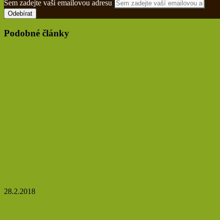
Sem zadejte vaší emailovou adresu
Podobné články
5 znaků, že vás trápí nedostatek vitamínů
28.2.2018