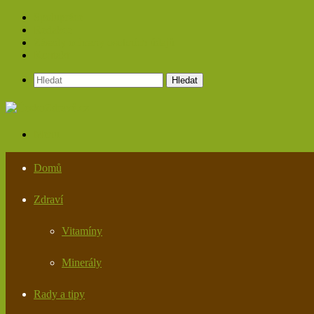
Spolupráce
Redakce
Zásady ochrany osobních údajů
Kontakt
Hledat
Menu
Domů
Zdraví
Vitamíny
Minerály
Rady a tipy