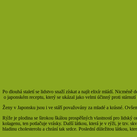
Po dlouhá staletí se lidstvo snaží získat a najít elixír mládí. Nicmén
o japonském receptu, který se ukázal jako velmi účinný proti stárnut
Ženy v Japonsku jsou i ve stáří považovány za mladé a krásné. Ovšem 
Rýže je plodina se širokou škálou prospěšných vlastností pro lidský o
kolagenu, ten potlačuje vrásky. Další látkou, která je v rýži, je tzv
hladinu cholesterolu a chrání tak srdce. Poslední důležitou látkou, kte