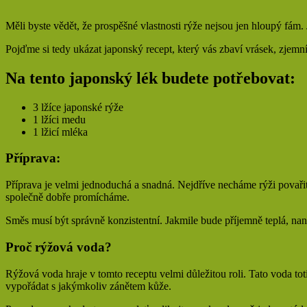
Měli byste vědět, že prospěšné vlastnosti rýže nejsou jen hloupý fám
Pojďme si tedy ukázat japonský recept, který vás zbaví vrásek, zjemn
Na tento japonský lék budete potřebovat:
3 lžíce japonské rýže
1 lžíci medu
1 lžicí mléka
Příprava:
Příprava je velmi jednoduchá a snadná. Nejdříve necháme rýži povaři
společně dobře promícháme.
Směs musí být správně konzistentní. Jakmile bude příjemně teplá, na
Proč rýžová voda?
Rýžová voda hraje v tomto receptu velmi důležitou roli. Tato voda t
vypořádat s jakýmkoliv zánětem kůže.