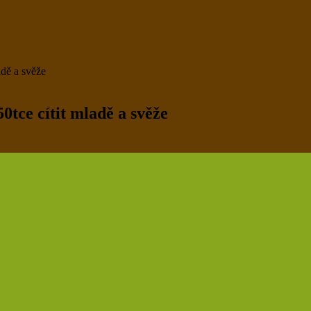
adě a svěže
0tce cítit mladě a svěže