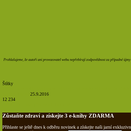
Prohlašujeme, že autoři ani provozovatel webu nepřebírají zodpovědnost za případné újmy z
Štítky
krevní oběh
Kůže
Med
mléko
rýže
rýžová maska
rýžová voda
Vrásk
Karla Líbalová
25.9.2016
12 234
Facebook
Poslat přes email
Tisknout
Zůstaňte zdraví a získejte 3 e-knihy ZDARMA
Přihlaste se ještě dnes k odběru novinek a získejte naši jarní exklu