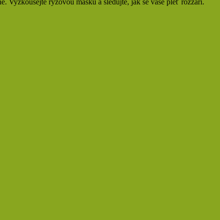
. Vyzkoušejte rýžovou masku a sledujte, jak se vaše pleť rozzáří.