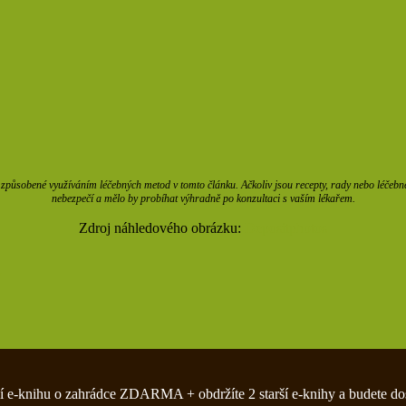
působené využíváním léčebných metod v tomto článku. Ačkoliv jsou recepty, rady nebo léčebné m
nebezpečí a mělo by probíhat výhradně po konzultaci s vaším lékařem.
Zdroj náhledového obrázku:
Depositphotos
y
zivní e-knihu o zahrádce ZDARMA + obdržíte 2 starší e-knihy a budete do