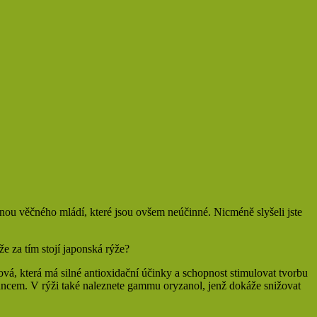
idinou věčného mládí, které jsou ovšem neúčinné. Nicméně slyšeli jste
e za tím stojí japonská rýže?
ová, která má silné antioxidační účinky a schopnost stimulovat tvorbu
 sluncem. V rýži také naleznete gammu oryzanol, jenž dokáže snižovat