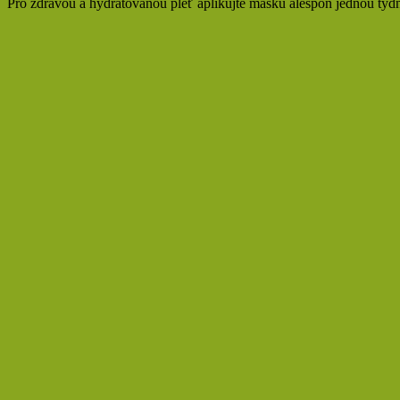
Pro zdravou a hydratovanou pleť aplikujte masku alespoň jednou týdně