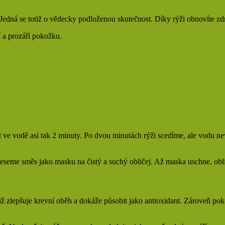
. Jedná se totiž o vědecky podloženou skutečnost. Díky rýži obnovíte 
í a prozáří pokožku.
t ve vodě asi tak 2 minuty. Po dvou minutách rýži scedíme, ale vodu n
neseme směs jako masku na čistý a suchý obličej. Až maska uschne, obl
otiž zlepšuje krevní oběh a dokáže působit jako antioxidant. Zároveň p