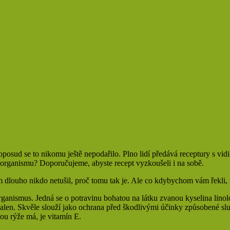
ě doposud se to nikomu ještě nepodařilo. Plno lidí předává receptury s v
í organismu? Doporučujeme, abyste recept vyzkoušeli i na sobě.
dlouho nikdo netušil, proč tomu tak je. Ale co kdybychom vám řekli, ž
rganismus. Jedná se o potravinu bohatou na látku zvanou kyselina linol
. skvalen. Skvěle slouží jako ochrana před škodlivými účinky způsobené
rou rýže má, je vitamín E.