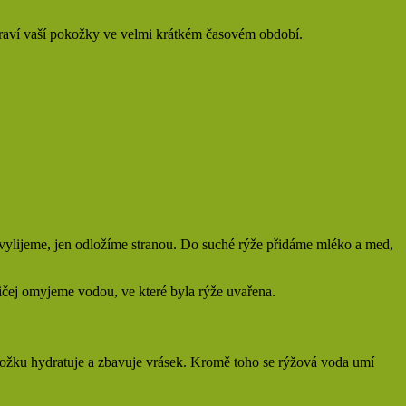
zdraví vaší pokožky ve velmi krátkém časovém období.
evylijeme, jen odložíme stranou. Do suché rýže přidáme mléko a med,
ičej omyjeme vodou, ve které byla rýže uvařena.
okožku hydratuje a zbavuje vrásek. Kromě toho se rýžová voda umí