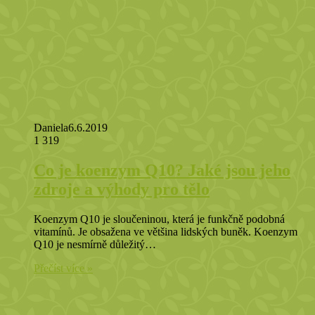
Daniela
6.6.2019
1 319
Co je koenzym Q10? Jaké jsou jeho
zdroje a výhody pro tělo
Koenzym Q10 je sloučeninou, která je funkčně podobná
vitamínů. Je obsažena ve většina lidských buněk. Koenzym
Q10 je nesmírně důležitý…
Přečíst více »