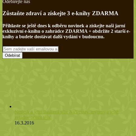
Odebírejte nás
Zůstaňte zdraví a získejte 3 e-knihy ZDARMA
Přihlaste se ještě dnes k odběru novinek a získejte naši jarní
exkluzivní e-knihu o zahrádce ZDARMA + obdržíte 2 starší e-
knihy a budete dostávat další vydání v budoucnu.
Sem
zadejte
vaší
emailovou
adresu
Netřesk a jeho třaskavá síla: Ničí cysty, myomy a ještě
zvládne očistit tělo!
16.3.2016