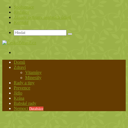
Spolupráce
Redakce
Zásady ochrany osobních údajů
Kontakt
Hledat
Menu
Domů
Zdraví
Vitamíny
Minerály
Rady a tipy
Prevence
Jídlo
Krása
Babské rady
Nemoci
Databáze