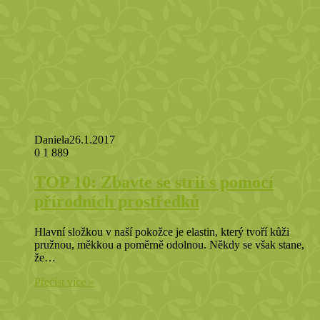
Daniela
26.1.2017
0
1 889
TOP 10: Zbavte se strií s pomocí
přírodních prostředků
Hlavní složkou v naší pokožce je elastin, který tvoří kůži
pružnou, měkkou a poměrně odolnou. Někdy se však stane,
že…
Přečíst více »