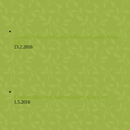
Česnekový sirup silnější než penicilín a my máme recept!
Čtěte:
23.2.2016
Rostlinné látky, které podporují zdravé cukry v krvi
1.5.2016