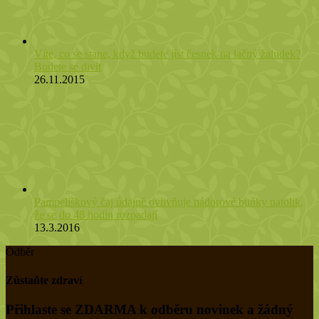
Víte, co se stane, když budete jíst česnek na lačný žaludek?
Budete se divit
26.11.2015
Pampeliškový čaj údajně ovlivňuje nádorové buňky natolik,
že se do 48 hodin rozpadají
13.3.2016
Odběr
Zůstaňte zdraví
Přihlaste se ZDARMA k odběru novinek a žádný