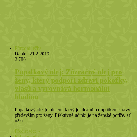
Přírodní léčba
Daniela
21.2.2019
2 786
Pupalkový olej: Zázračný olej pro
ženy, který podpoří zdraví pokožky,
vlasů a vyrovnává hormonální
hladinu
Pupalkový olej je olejem, který je ideálním doplňkem stravy
především pro ženy. Efektivně účinkuje na ženské potíže, ať
už se…
Přečíst více »
Babské rady