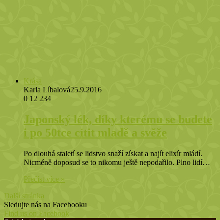
Krása
Karla Líbalová
25.9.2016
0
12 234
Japonský lék, díky kterému se budete
i po 50tce cítit mladě a svěže
Po dlouhá staletí se lidstvo snaží získat a najít elixír mládí.
Nicméně doposud se to nikomu ještě nepodařilo. Plno lidí…
Přečíst více »
Další stránka
Sledujte nás na Facebooku
Find us on Facebook