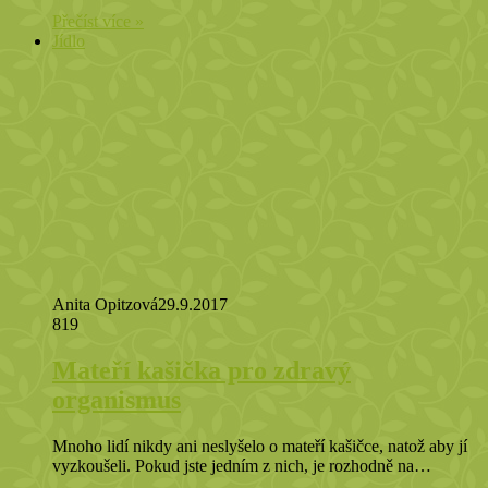
Přečíst více »
Jídlo
Anita Opitzová
29.9.2017
819
Mateří kašička pro zdravý
organismus
Mnoho lidí nikdy ani neslyšelo o mateří kašičce, natož aby jí
vyzkoušeli. Pokud jste jedním z nich, je rozhodně na…