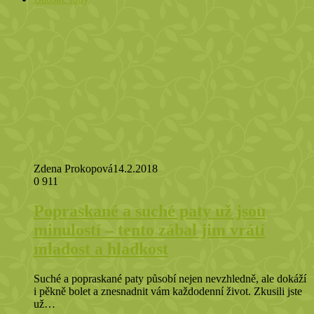
Zdena Prokopová
14.2.2018
0
911
Popraskané a suché paty už jsou
minulostí – tento zábal jim vrátí
mladost a hladkost
Suché a popraskané paty působí nejen nevzhledně, ale dokáží
i pěkně bolet a znesnadnit vám každodenní život. Zkusili jste
už…