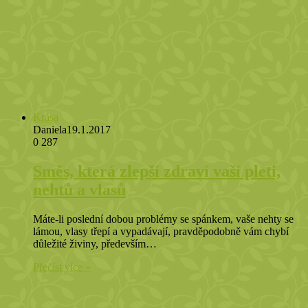
Krása
Daniela
19.1.2017
0
287
Směs, která zlepší zdraví vaší pleti,
nehtů a vlasů
Máte-li poslední dobou problémy se spánkem, vaše nehty se
lámou, vlasy třepí a vypadávají, pravděpodobně vám chybí
důležité živiny, především…
Přečíst více »