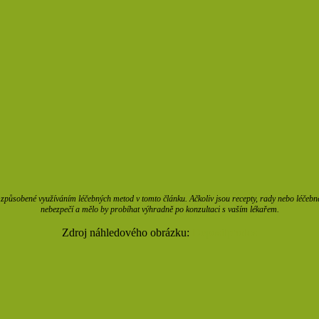
působené využíváním léčebných metod v tomto článku. Ačkoliv jsou recepty, rady nebo léčebné m
nebezpečí a mělo by probíhat výhradně po konzultaci s vaším lékařem.
Zdroj náhledového obrázku:
Depositphotos