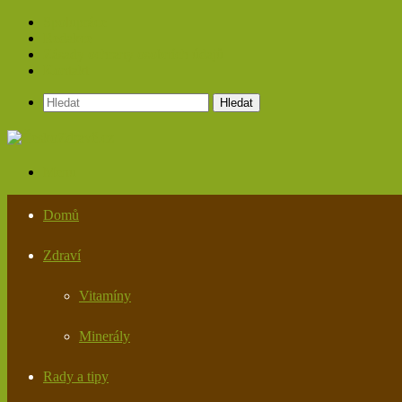
Spolupráce
Redakce
Zásady ochrany osobních údajů
Kontakt
Hledat
Menu
Domů
Zdraví
Vitamíny
Minerály
Rady a tipy