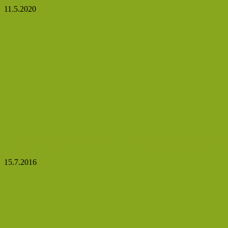
11.5.2020
Jak upéct koláče ve sklenici aneb jedinečné občerstve
15.7.2016