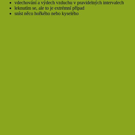
vdechování a výdech vzduchu v pravidelných intervalech
leknutím se, ale to je extrémní případ
sníst něco hořkého nebo kyselého
Zdroj