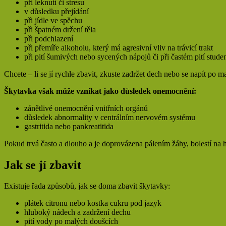
při leknutí či stresu
v důsledku přejídání
při jídle ve spěchu
při špatném držení těla
při podchlazení
při přemíře alkoholu, který má agresivní vliv na trávicí trakt
při pití šumivých nebo sycených nápojů či při častém pití stud
Chcete – li se jí rychle zbavit, zkuste zadržet dech nebo se napít po 
Škytavka však může vznikat jako důsledek onemocnění:
zánětlivé onemocnění vnitřních orgánů
důsledek abnormality v centrálním nervovém systému
gastritida nebo pankreatitida
Pokud trvá často a dlouho a je doprovázena pálením žáhy, bolestí na h
Jak se jí zbavit
Existuje řada způsobů, jak se doma zbavit škytavky:
plátek citronu nebo kostka cukru pod jazyk
hluboký nádech a zadržení dechu
pití vody po malých doušcích