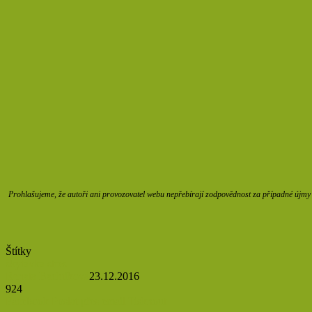
Prohlašujeme, že autoři ani provozovatel webu nepřebírají zodpovědnost za případné újmy z
Štítky
škytavka
stres
Renata Bachtíková
23.12.2016
924
Facebook
Poslat přes email
Tisknout