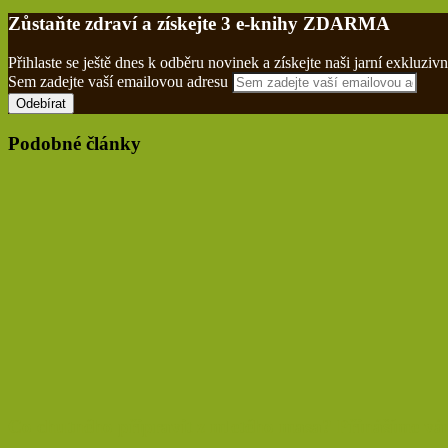
Zůstaňte zdraví a získejte 3 e-knihy ZDARMA
Přihlaste se ještě dnes k odběru novinek a získejte naši jarní exklu
Sem zadejte vaší emailovou adresu
Podobné články
Co chutného připravit z mletého masa? Přinášíme vá