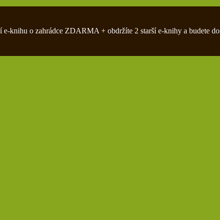
zivní e-knihu o zahrádce ZDARMA + obdržíte 2 starší e-knihy a budete do
m 4 tipy