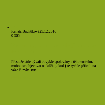
Jídlo
Renata Bachtíková
25.12.2016
0
365
Potraviny, které pomáhají omezovat
tvorbu strií
Přestože strie bývají obvykle spojovány s těhotenstvím,
mohou se objevovat na kůži, pokud jste rychle přibrali na
váze či máte strie…
Přečíst více »