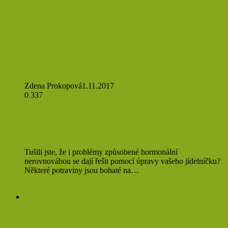
Zdena Prokopová
1.11.2017
0
337
Hormonální problémy? Tyto
potraviny vám pomohou!
Tušili jste, že i problémy způsobené hormonální
nerovnováhou se dají řešit pomocí úpravy vašeho jídelníčku?
Některé potraviny jsou bohaté na…
Přečíst více »
Nezařazené