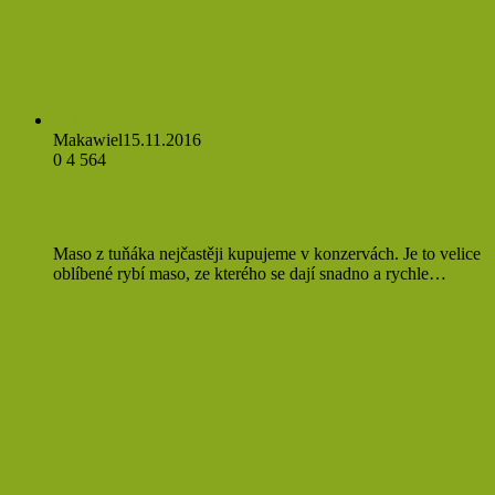
Jídlo
Makawiel
15.11.2016
0
4 564
Proč je maso z tuňáka tak zdravé?
Maso z tuňáka nejčastěji kupujeme v konzervách. Je to velice
oblíbené rybí maso, ze kterého se dají snadno a rychle…
Přečíst více »