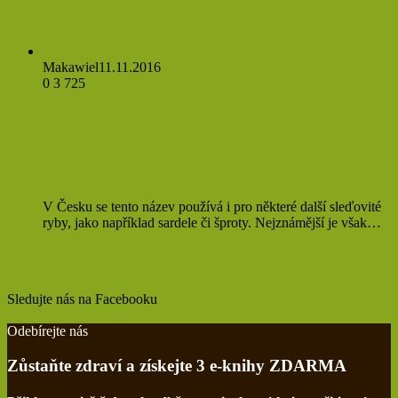
Jídlo
Makawiel
11.11.2016
0
3 725
Sardinky z konzervy jsou
superpotravinou srovnatelnou s
lososem
V Česku se tento název používá i pro některé další sleďovité
ryby, jako například sardele či šproty. Nejznámější je však…
Přečíst více »
Další stránka
Sledujte nás na Facebooku
Find us on Facebook
Odebírejte nás
Zůstaňte zdraví a získejte 3 e-knihy ZDARMA