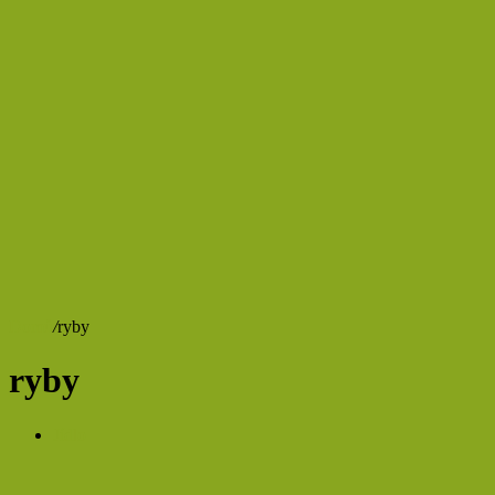
Domů
/
ryby
ryby
Jídlo