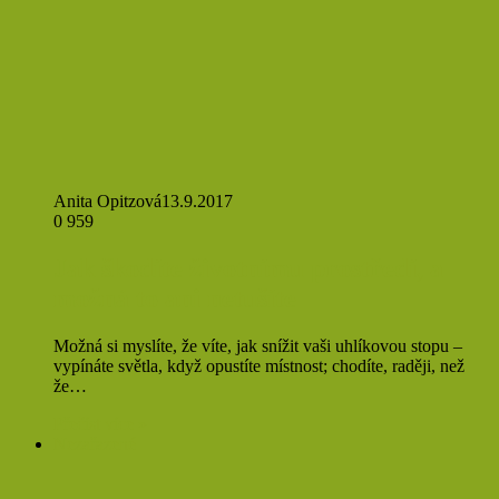
Anita Opitzová
13.9.2017
0
959
Jak škodíte životnímu prostředí, a
možná to ani netušíte
Možná si myslíte, že víte, jak snížit vaši uhlíkovou stopu –
vypínáte světla, když opustíte místnost; chodíte, raději, než
že…
Přečíst více »
Nezařazené