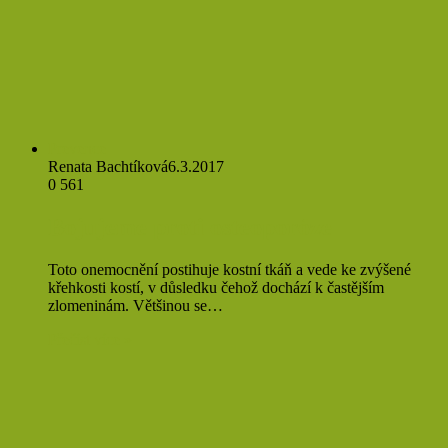
Prevence
Renata Bachtíková
6.3.2017
0
561
Bojujeme proti osteoporóze
Toto onemocnění postihuje kostní tkáň a vede ke zvýšené
křehkosti kostí, v důsledku čehož dochází k častějším
zlomeninám. Většinou se…
Přečíst více »