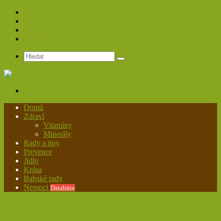
Spolupráce
Redakce
Zásady ochrany osobních údajů
Kontakt
Hledat
Menu
Domů
Zdraví
Vitamíny
Minerály
Rady a tipy
Prevence
Jídlo
Krása
Babské rady
Nemoci
Databáze