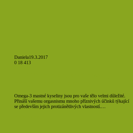
Daniela
19.3.2017
0
18 413
TOP 10 potravin, které obsahují
omega-3 mastné kyseliny
Omega-3 mastné kyseliny jsou pro vaše tělo velmi důležité.
Přináší vašemu orgasnismu mnoho příznivých účinků týkající
se především jejich protizánětlivých vlastností.…
Přečíst více »