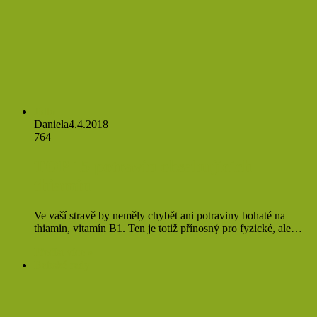
Jídlo
Daniela
4.4.2018
764
TOP 15 potravin obsahujících
thiamin
Ve vaší stravě by neměly chybět ani potraviny bohaté na
thiamin, vitamín B1. Ten je totiž přínosný pro fyzické, ale…
Přečíst více »
Babské rady