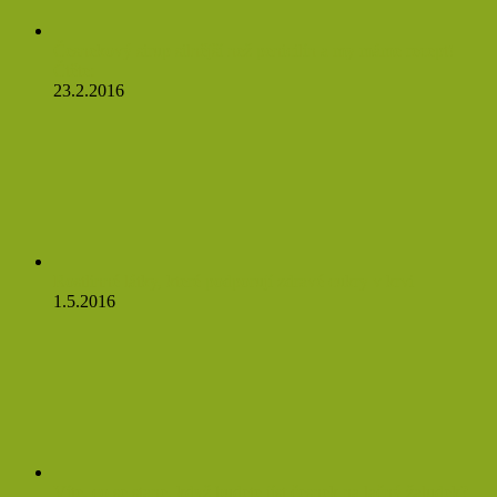
Česnekový sirup silnější než penicilín a my máme recept!
Čtěte:
23.2.2016
Rostlinné látky, které podporují zdravé cukry v krvi
1.5.2016
Víte, co se stane, když budete jíst česnek na lačný žaludek?