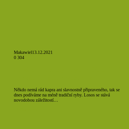
Makawiel
13.12.2021
0
304
Nevšední recepty z ryb: můžete jimi
ozvláštnit i štědrovečerní stůl
Někdo nemá rád kapra ani slavnostně připraveného, tak se
dnes podíváme na méně tradiční ryby. Losos se stává
novodobou záležitostí…
Přečíst více »