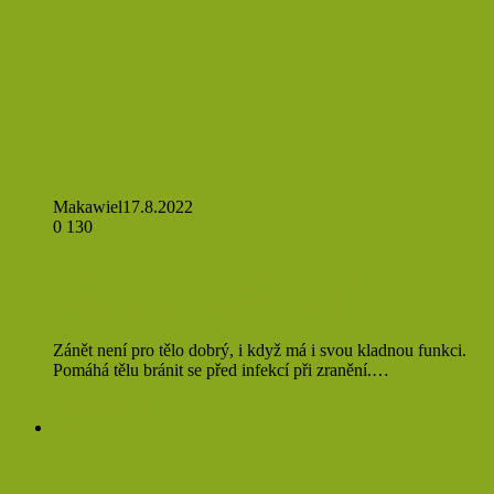
Makawiel
17.8.2022
0
130
6 potravin, které působí na
organismus protizánětlivě
Zánět není pro tělo dobrý, i když má i svou kladnou funkci.
Pomáhá tělu bránit se před infekcí při zranění.…
Přečíst více »
Jídlo