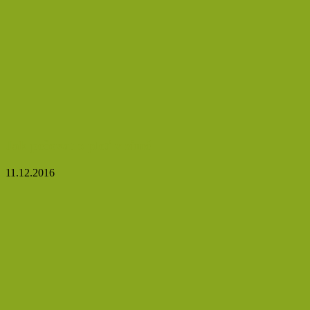
Jak pečovat o pleť v zimě
11.12.2016