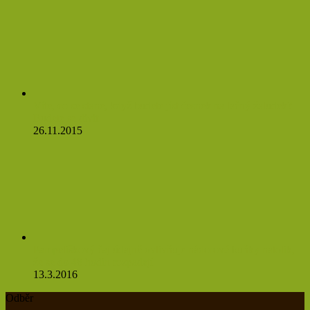
Víte, co se stane, když budete jíst česnek na lačný žaludek?
Budete se divit
26.11.2015
Pampeliškový čaj údajně ovlivňuje nádorové buňky natolik,
že se do 48 hodin rozpadají
13.3.2016
Odběr