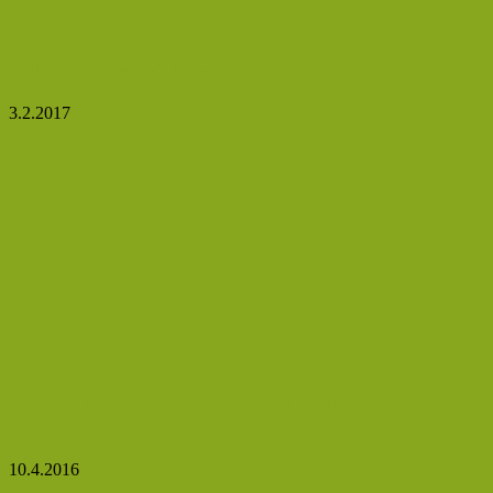
Jak na „stařecké skvrny“
3.2.2017
Pleťová maska, která vás zbaví dermatologických
problémů
10.4.2016