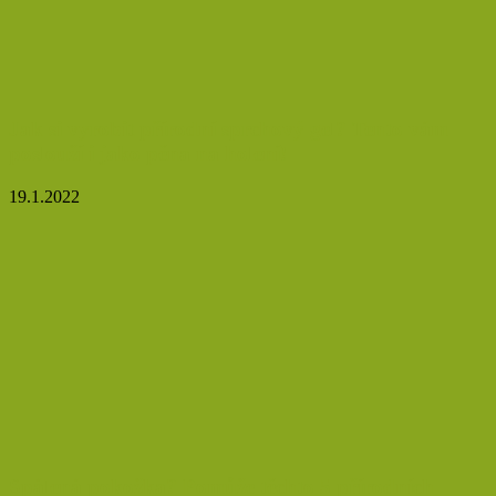
Jak si vyrobit přírodní sprchový gel? Tento vám
poslouží i jako pěna na holení!
19.1.2022
Spálená pokožka? Pomůže těchto 5 přírodních