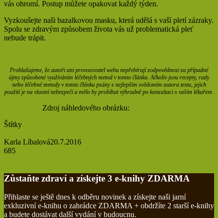
vás ohromí. Postup můžete opakovat každý týden.
Vyzkoušejte naši bazalkovou masku, která udělá s vaší pletí zázraky.
Spolu se zdravým způsobem života vás už problematická pleť
nebude trápit.
Zdroj
Prohlašujeme, že autoři ani provozovatel webu nepřebírají zodpovědnost za případné
újmy způsobené využíváním léčebných metod v tomto článku. Ačkoliv jsou recepty, rady
nebo léčebné metody v tomto článku psány s nejlepším svědomím autora textu, jejich
použití je na vlastní nebezpečí a mělo by probíhat výhradně po konzultaci s vaším lékařem.
Zdroj náhledového obrázku:
Depositphotos
Štítky
akné
Aloe vera
bazalka posvátná
suchá pokožka
Karla Líbalová
20.7.2016
685
Facebook
Poslat přes email
Tisknout
Zůstaňte zdraví a získejte 3 e-knihy ZDARMA
Přihlaste se ještě dnes k odběru novinek a získejte naši jarní
exkluzivní e-knihu o zahrádce ZDARMA + obdržíte 2 starší e-knihy
a budete dostávat další vydání v budoucnu.