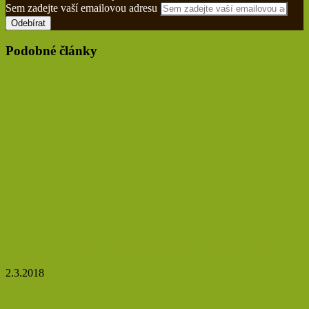
Sem zadejte vaší emailovou adresu
Podobné články
Zbavit se šedých vlasů bez chemie? Ano, jde to
2.3.2018