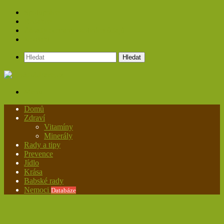
Spolupráce
Redakce
Zásady ochrany osobních údajů
Kontakt
Hledat
Menu
Domů
Zdraví
Vitamíny
Minerály
Rady a tipy
Prevence
Jídlo
Krása
Babské rady
Nemoci
Databáze