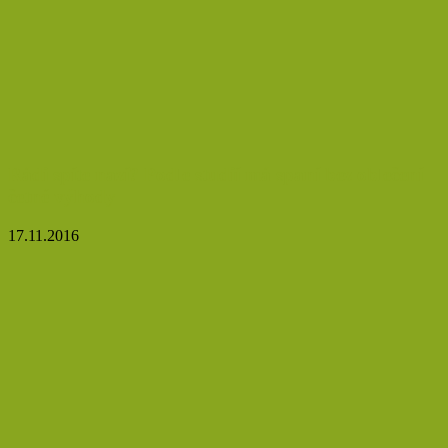
Rádi spíte nazí? Podle studií má spaní bez oblečení
četné výhody
17.11.2016