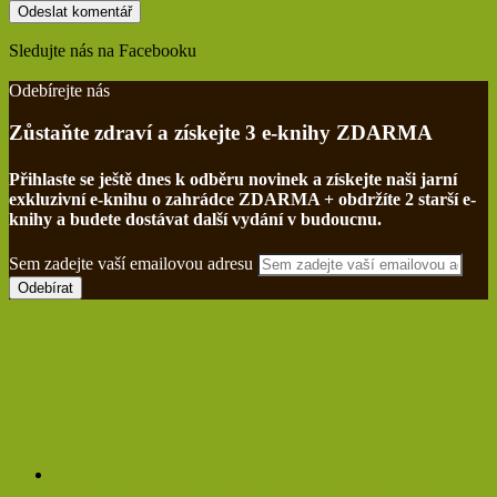
Sledujte nás na Facebooku
Find us on Facebook
Odebírejte nás
Zůstaňte zdraví a získejte 3 e-knihy ZDARMA
Přihlaste se ještě dnes k odběru novinek a získejte naši jarní
exkluzivní e-knihu o zahrádce ZDARMA + obdržíte 2 starší e-
knihy a budete dostávat další vydání v budoucnu.
Sem zadejte vaší emailovou adresu
Netřesk a jeho třaskavá síla: Ničí cysty, myomy a ještě