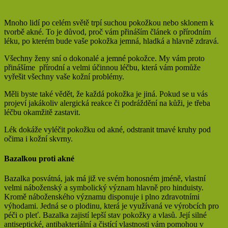
Mnoho lidí po celém světě trpí suchou pokožkou nebo sklonem k
tvorbě akné. To je důvod, proč vám přináším článek o přírodním
léku, po kterém bude vaše pokožka jemná, hladká a hlavně zdravá.
Všechny ženy sní o dokonalé a jemné pokožce. My vám proto
přinášíme přírodní a velmi účinnou léčbu, která vám pomůže
vyřešit všechny vaše kožní problémy.
Měli byste také vědět, že každá pokožka je jiná. Pokud se u vás
projeví jakákoliv alergická reakce či podráždění na kůži, je třeba
léčbu okamžitě zastavit.
Lék dokáže vyléčit pokožku od akné, odstranit tmavé kruhy pod
očima i kožní skvrny.
Bazalkou proti akné
Bazalka posvátná, jak má již ve svém honosném jméně, vlastní
velmi náboženský a symbolický význam hlavně pro hinduisty.
Kromě náboženského významu disponuje i plno zdravotními
výhodami. Jedná se o plodinu, která je využívaná ve výrobcích pro
péči o pleť. Bazalka zajistí lepší stav pokožky a vlasů. Její silné
antiseptické, antibakteriální a čistící vlastnosti vám pomohou v