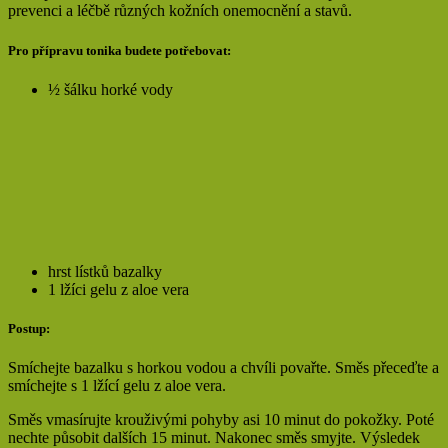
prevenci a léčbě různých kožních onemocnění a stavů.
Pro přípravu tonika budete potřebovat:
½ šálku horké vody
hrst lístků bazalky
1 lžíci gelu z aloe vera
Postup:
Smíchejte bazalku s horkou vodou a chvíli povařte. Směs přeceďte a
smíchejte s 1 lžící gelu z aloe vera.
Směs vmasírujte krouživými pohyby asi 10 minut do pokožky. Poté
nechte působit dalších 15 minut. Nakonec směs smyjte. Výsledek