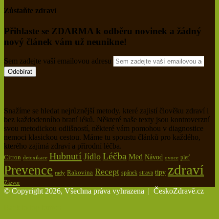
Zůstaňte zdraví
Přihlaste se ZDARMA k odběru novinek a žádný
nový článek vám už neunikne!
Sem zadejte vaší emailovou adresu
Snažíme se hledat nejrůznější metody, které zajistí člověku zdraví i
bez každodenního braní léků. Některé naše texty jsou kontroverzní
svou metodickou odlišností, některé vám pomohou v diagnostice
nemoci klasickou cestou. Máme tu spoustu článků pro každého,
kterého zajímá zdraví a přírodní léčba.
Hubnutí
Léčba
Jídlo
Med
Citron
Návod
pleť
detoxikace
ovoce
zdraví
Prevence
Recept
tipy
Rakovina
spánek
rady
strava
Zázvor
© Copyright 2026, Všechna práva vyhrazena |
ČeskoZdravě.cz
Back to top button