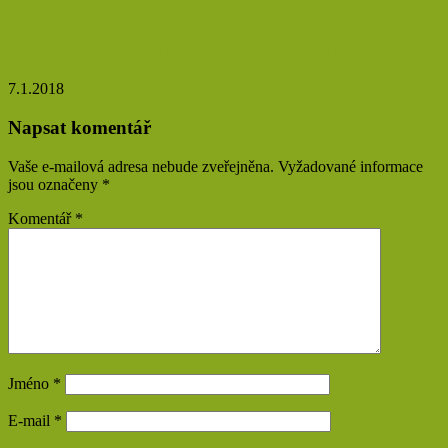
7 varovných signálů, které vysílají vaše nehty
7.1.2018
Napsat komentář
Vaše e-mailová adresa nebude zveřejněna.
Vyžadované informace
jsou označeny
*
Komentář
*
Jméno
*
E-mail
*