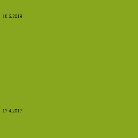
pomocníků
10.6.2019
Trápí vás bolesti krční páteře? Odstraňte je pomocí
jednoduchých cviků
17.4.2017