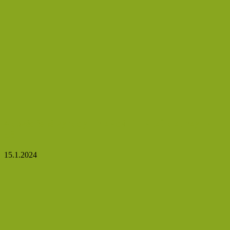
4 osvědčené výhody přikládání plátků okurky na
oči
15.1.2024