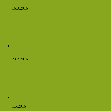
zvládne očistit tělo!
16.3.2016
Česnekový sirup silnější než penicilín a my máme recept!
Čtěte:
23.2.2016
Rostlinné látky, které podporují zdravé cukry v krvi
1.5.2016