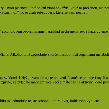
kryli svou plachost. Poté se cítí vinni pokaždé, když to přeženou, ale 
říká „na mol.“ To je druh sebedůvěry, která se vám neztratí.
V alkoholovém opojení máme například nechráněný sex a hazardujeme se 
.
břicha. Alkohol totiž způsobuje zhoršení schopnosti organismu metabo
 svědomí. Když je vám zle a jste unavení, špatně se pracuje i myslí a j
zjistíte, že zvládáte mnohem více věcí a máte čas na aktivity, které js
iu už jednoduše nejste schopni kontrolovat, kolik toho vypijete.