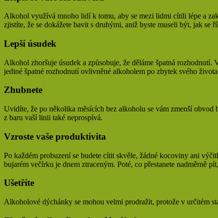
Alkohol využívá mnoho lidí k tomu, aby se mezi lidmi cítili lépe a za
zjistíte, že se dokážete bavit s druhými, aniž byste museli být, jak se 
Lepší úsudek
Alkohol zhoršuje úsudek a způsobuje, že děláme špatná rozhodnutí. 
jediné špatné rozhodnutí ovlivněné alkoholem po zbytek svého života
Zhubnete
Uvidíte, že po několika měsících bez alkoholu se vám zmenší obvod 
z baru vaší linii také neprospívá.
Vzroste vaše produktivita
Po každém probuzení se budete cítit skvěle, žádné kocoviny ani výčitky
bujarém večírku je dnem ztraceným. Poté, co přestanete nadměrně pít, 
Ušetříte
Alkoholové dýchánky se mohou velmi prodražit, protože v určitém stád