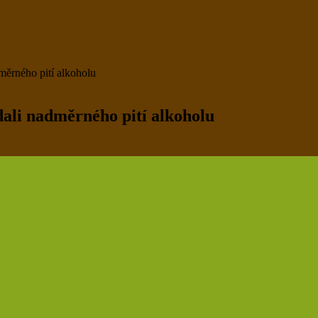
dměrného pití alkoholu
zdali nadměrného pití alkoholu