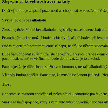
Zlepšení celkového zdraví i nálady
Další výhodou je zlepšení pozornosti a schopnosti se soustředit. Vaše
Výzva: 30 dní bez alkoholu
Zkuste vydržet 30 dní bez alkoholu a výsledky na sebe nenechají dlo
Prvních pár nocí se možná budete cítit divně, ačkoli budete překvapeni
Občas budete mít nesmírnou chuť se napít, například během sledování 
Bude vám připadat zvláštní, že jste na večírku a v ruce držíte sklenič
pozornosti, neboť se většina lidí bude domnívat, že je to alkohol.
Pamatujte, že jestliže chcete snížit svou hmotnost, nestačí alkoholick
Víkendy budou nejtěžší. Pamatujte, že musíte zvládnout jen čtyři. Ne
Tipy:
Nenechte se rozhodit společností svých přátel. Jednoduše jim řekněte
Snažte se najít spojence, který s vámi tuto výzvu vykoná, nebo vás a