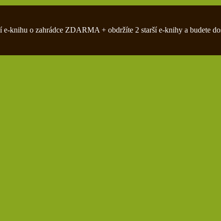
zivní e-knihu o zahrádce ZDARMA + obdržíte 2 starší e-knihy a budete do