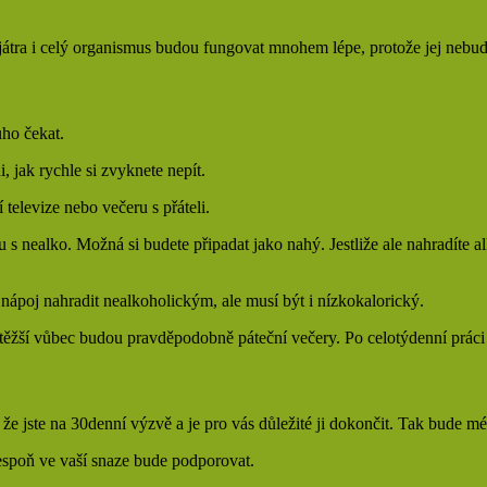
 játra i celý organismus budou fungovat mnohem lépe, protože jej nebud
uho čekat.
, jak rychle si zvyknete nepít.
televize nebo večeru s přáteli.
ku s nealko. Možná si budete připadat jako nahý. Jestliže ale nahradíte a
ý nápoj nahradit nealkoholickým, ale musí být i nízkokalorický.
jtěžší vůbec budou pravděpodobně páteční večery. Po celotýdenní práci 
, že jste na 30denní výzvě a je pro vás důležité ji dokončit. Tak bude 
lespoň ve vaší snaze bude podporovat.