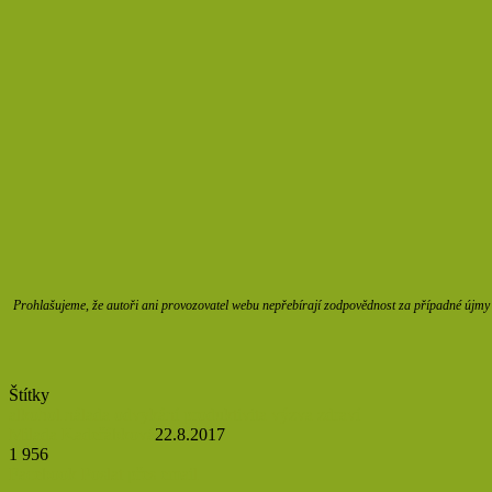
Prohlašujeme, že autoři ani provozovatel webu nepřebírají zodpovědnost za případné újmy z
Štítky
alkohol
nálada
odvykání
produktivita
výzva
zdraví
Milada Kadeřábková
22.8.2017
1 956
Tisknout
Facebook
Poslat přes email