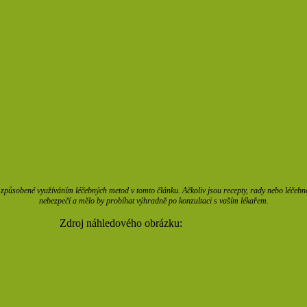
působené využíváním léčebných metod v tomto článku. Ačkoliv jsou recepty, rady nebo léčebné m
nebezpečí a mělo by probíhat výhradně po konzultaci s vaším lékařem.
Zdroj náhledového obrázku:
Depositphotos