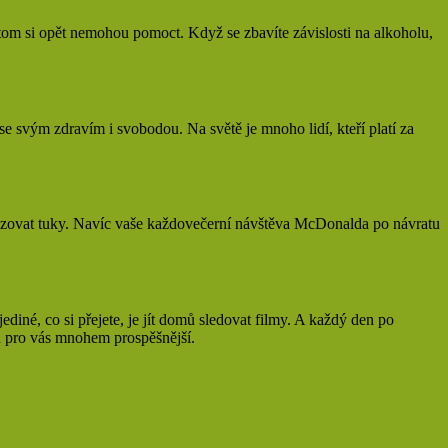
potom si opět nemohou pomoct. Když se zbavíte závislosti na alkoholu,
svým zdravím i svobodou. Na světě je mnoho lidí, kteří platí za
lizovat tuky. Navíc vaše každovečerní návštěva McDonalda po návratu
ediné, co si přejete, je jít domů sledovat filmy. A každý den po
ou pro vás mnohem prospěšnější.