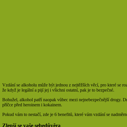
Vzdání se alkoholu může být jednou z nejtěžších věcí, pro které se roz
že když je legální a pijí jej i všichni ostatní, pak je to bezpečné.
Bohužel, alkohol patří naopak vůbec mezi nejnebezpečnější drogy. Dr.
příčce před heroinem i kokainem.
Pokud vám to nestačí, zde je 6 benefitů, které vám vzdání se nadměrné
Zlepší se vaše sebedůvěra