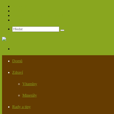
Spolupráce
Redakce
Zásady ochrany osobních údajů
Kontakt
Hledat
Menu
Domů
Zdraví
Vitamíny
Minerály
Rady a tipy