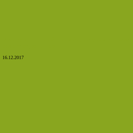
Medový zábal pro děti i dospělé, který odstraní kašel
doslova za jednu noc!
16.12.2017