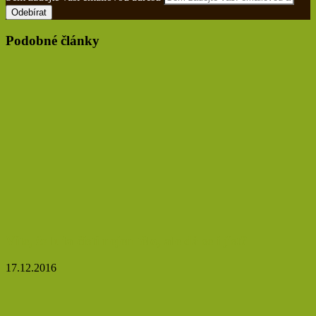
Podobné články
Víte, že lufa čistí nejen tělo, ale dá se i jíst?
17.12.2016