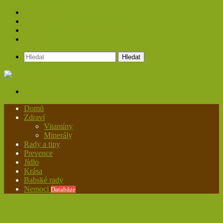
Spolupráce
Redakce
Zásady ochrany osobních údajů
Kontakt
Hledat
Menu
Domů
Zdraví
Vitamíny
Minerály
Rady a tipy
Prevence
Jídlo
Krása
Babské rady
Nemoci
Databáze