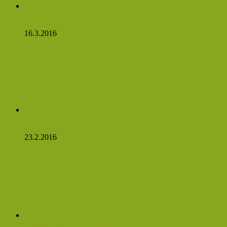
Netřesk a jeho třaskavá síla: Ničí cysty, myomy a ještě
zvládne očistit tělo!
16.3.2016
Česnekový sirup silnější než penicilín a my máme recept!
Čtěte:
23.2.2016
Rostlinné látky, které podporují zdravé cukry v krvi