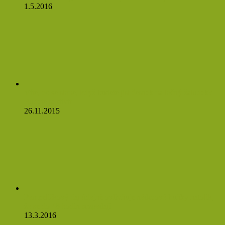
1.5.2016
Víte, co se stane, když budete jíst česnek na lačný žaludek?
Budete se divit
26.11.2015
Pampeliškový čaj údajně ovlivňuje nádorové buňky natolik,
že se do 48 hodin rozpadají
13.3.2016