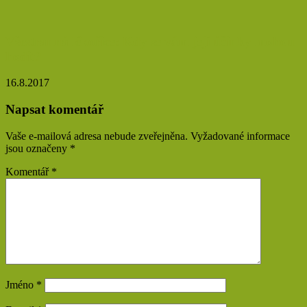
Všestranná lékořice: Kdy se vám její účinky mohou
hodit?
16.8.2017
Napsat komentář
Vaše e-mailová adresa nebude zveřejněna.
Vyžadované informace
jsou označeny
*
Komentář
*
Jméno
*