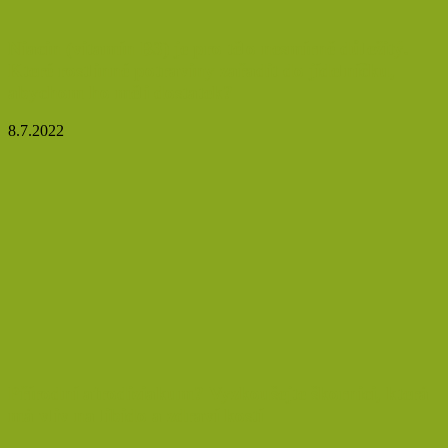
Niacin (vitamín B3) je pro tělo nesmírně důležitý.
Které rostlinné potraviny zařadit do jídelníčku,
abychom ho měli dostatek?
8.7.2022
Přírodní afrodiziakum? Vyzkoušejte škornici, která
má vliv na libido a zdraví kostí