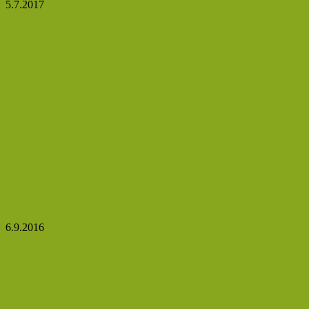
5.7.2017
Zlepšení krevního oběhu pro seniory a prevence
nachlazení
6.9.2016