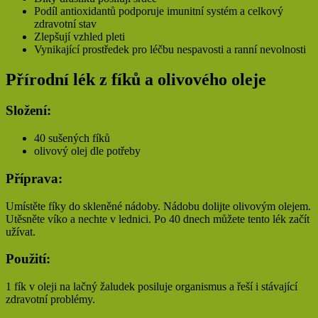
Podíl antioxidantů podporuje imunitní systém a celkový
zdravotní stav
Zlepšují vzhled pleti
Vynikající prostředek pro léčbu nespavosti a ranní nevolnosti
Přírodní lék z fíků a olivového oleje
Složení:
40 sušených fíků
olivový olej dle potřeby
Příprava:
Umístěte fíky do skleněné nádoby. Nádobu dolijte olivovým olejem.
Utěsněte víko a nechte v lednici. Po 40 dnech můžete tento lék začít
užívat.
Použití:
1 fík v oleji na lačný žaludek posiluje organismus a řeší i stávající
zdravotní problémy.