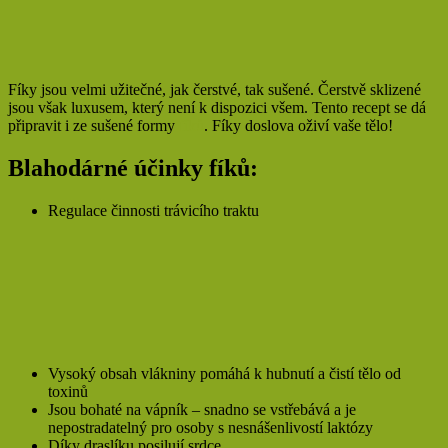
Fíky jsou velmi užitečné, jak čerstvé, tak sušené. Čerstvě sklizené
jsou však luxusem, který není k dispozici všem. Tento recept se dá
připravit i ze sušené formy
fíků
. Fíky doslova oživí vaše tělo!
Blahodárné účinky fíků:
Regulace činnosti trávicího traktu
Vysoký obsah vlákniny pomáhá k hubnutí a čistí tělo od
toxinů
Jsou bohaté na vápník – snadno se vstřebává a je
nepostradatelný pro osoby s nesnášenlivostí laktózy
Díky draslíku posilují srdce