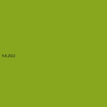
Jak zmírnit stavy úzkosti v noci
9.8.2022