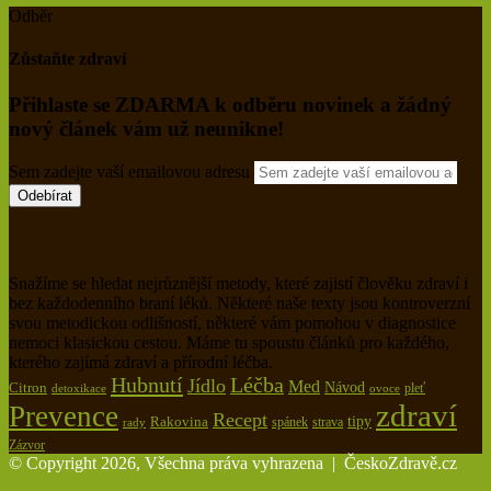
Odběr
Zůstaňte zdraví
Přihlaste se ZDARMA k odběru novinek a žádný
nový článek vám už neunikne!
Sem zadejte vaší emailovou adresu
Snažíme se hledat nejrůznější metody, které zajistí člověku zdraví i
bez každodenního braní léků. Některé naše texty jsou kontroverzní
svou metodickou odlišností, některé vám pomohou v diagnostice
nemoci klasickou cestou. Máme tu spoustu článků pro každého,
kterého zajímá zdraví a přírodní léčba.
Hubnutí
Léčba
Jídlo
Med
Citron
Návod
pleť
detoxikace
ovoce
zdraví
Prevence
Recept
tipy
Rakovina
spánek
rady
strava
Zázvor
© Copyright 2026, Všechna práva vyhrazena |
ČeskoZdravě.cz