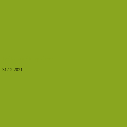
Léčba zánětu spojivek
31.12.2021