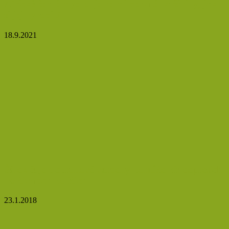
Africké černé mýdlo: je velmi bohaté na živiny, jak
si jej vyrobit?
18.9.2021
Šálek čaje z citronové verbeny pomůže při depresích
i zažívacích potížích
23.1.2018