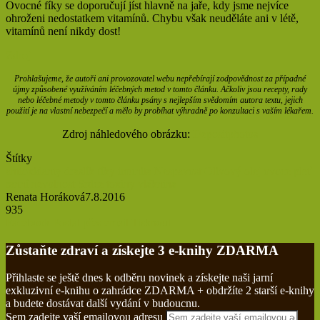
Ovocné fíky se doporučují jíst hlavně na jaře, kdy jsme nejvíce
ohroženi nedostatkem vitamínů. Chybu však neuděláte ani v létě,
vitamínů není nikdy dost!
Zdroj
Prohlašujeme, že autoři ani provozovatel webu nepřebírají zodpovědnost za případné
újmy způsobené využíváním léčebných metod v tomto článku. Ačkoliv jsou recepty, rady
nebo léčebné metody v tomto článku psány s nejlepším svědomím autora textu, jejich
použití je na vlastní nebezpečí a mělo by probíhat výhradně po konzultaci s vaším lékařem.
Zdroj náhledového obrázku:
Depositphotos
Štítky
antioxidanty
draslík
fíky
imunita
Nespavost
Olivový olej
ovoce
pleť
ranní nevolnost
Srdce
toxiny
vláknina
Renata Horáková
7.8.2016
935
Facebook
Poslat přes email
Tisknout
Zůstaňte zdraví a získejte 3 e-knihy ZDARMA
Přihlaste se ještě dnes k odběru novinek a získejte naši jarní
exkluzivní e-knihu o zahrádce ZDARMA + obdržíte 2 starší e-knihy
a budete dostávat další vydání v budoucnu.
Sem zadejte vaší emailovou adresu