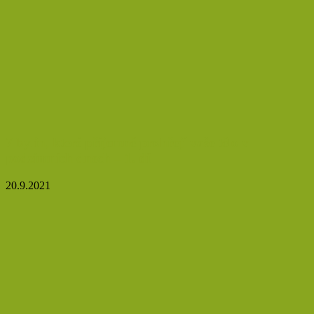
7 bylin, které příjemně prohřejí vaše tělo v
podzimních dnech – 1. díl
20.9.2021