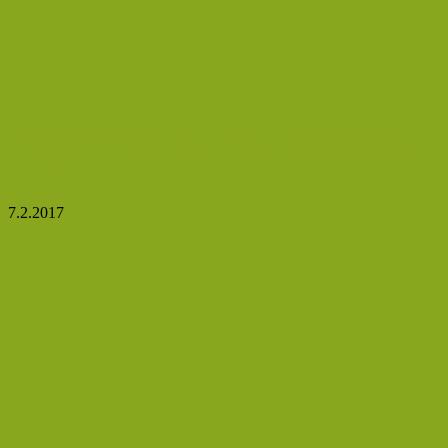
Recept: Potřebujete do těla dostat více bílkovin?
Dopřejte si ranní smoothie s kokosovým mlékem a
karobem
7.2.2017