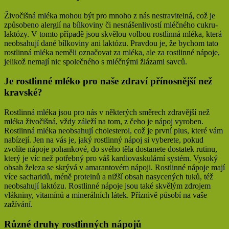
Živočišná mléka mohou být pro mnoho z nás nestravitelná, což je
způsobeno alergií na bílkoviny či nesnášenlivostí mléčného cukru-
laktózy. V tomto případě jsou skvělou volbou rostlinná mléka, která
neobsahují dané bílkoviny ani laktózu. Pravdou je, že bychom tato
rostlinná mléka neměli označovat za mléka, ale za rostlinné nápoje,
jelikož nemají nic společného s mléčnými žlázami savců.
Je rostlinné mléko pro naše zdraví přínosnější než
kravské?
Rostlinná mléka jsou pro nás v některých směrech zdravější než
mléka živočišná, vždy záleží na tom, z čeho je nápoj vyroben.
Rostlinná mléka neobsahují cholesterol, což je první plus, které vám
nabízejí. Jen na vás je, jaký rostlinný nápoj si vyberete, pokud
zvolíte nápoje pohankové, do svého těla dostanete dostatek rutinu,
který je víc než potřebný pro váš kardiovaskulární systém. Vysoký
obsah železa se skrývá v amarantovém nápoji. Rostlinné nápoje mají
více sacharidů, méně proteinů a nižší obsah nasycených tuků, též
neobsahují laktózu. Rostlinné nápoje jsou také skvělým zdrojem
vlákniny, vitamínů a minerálních látek. Příznivě působí na vaše
zažívání.
Různé druhy rostlinných nápojů