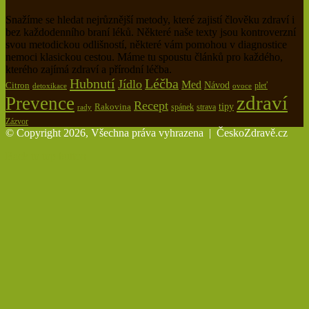
Snažíme se hledat nejrůznější metody, které zajistí člověku zdraví i
bez každodenního braní léků. Některé naše texty jsou kontroverzní
svou metodickou odlišností, některé vám pomohou v diagnostice
nemoci klasickou cestou. Máme tu spoustu článků pro každého,
kterého zajímá zdraví a přírodní léčba.
Hubnutí
Léčba
Jídlo
Med
Citron
Návod
pleť
detoxikace
ovoce
zdraví
Prevence
Recept
tipy
Rakovina
spánek
rady
strava
Zázvor
© Copyright 2026, Všechna práva vyhrazena |
ČeskoZdravě.cz
Back to top button