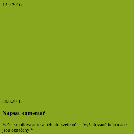
13.9.2016
Vyrazte na sběr lipových květů a nasušte si jich
zásobu na zimu
28.6.2018
Napsat komentář
Vaše e-mailová adresa nebude zveřejněna.
Vyžadované informace
jsou označeny
*