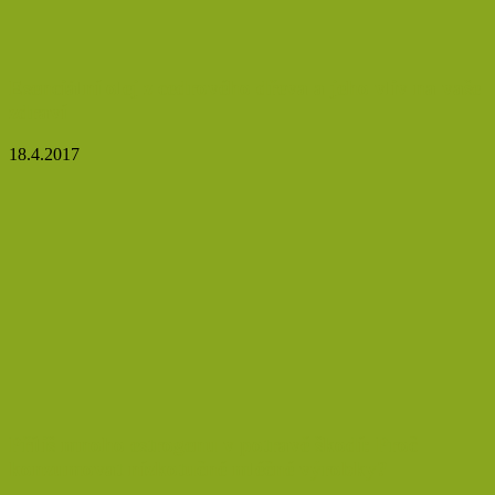
Esenciální olej z cedrového dřeva a jeho vliv na vaše
zdraví
18.4.2017
Příliš mnoho estrogenu v potravě škodí: Proč
konzumovat nízkotučné mléčné výrobky?