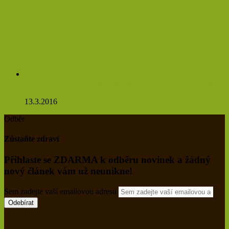
Pampeliškový čaj údajně ovlivňuje nádorové buňky natolik,
že se do 48 hodin rozpadají
13.3.2016
Odběr
Zůstaňte zdraví
Přihlaste se ZDARMA k odběru novinek a žádný
nový článek vám už neunikne!
Sem zadejte vaší emailovou adresu