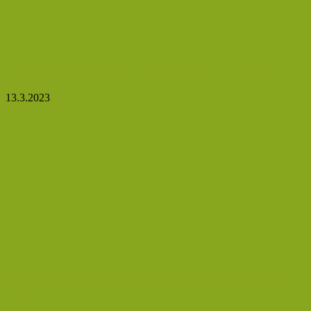
Nejen špatná hygiena může způsobit zápach z úst
13.3.2023
Neuvěříte, jaké zdravotní výhody nabízí obyčejný
pastiňák