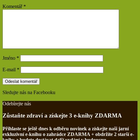
Komentář
*
Jméno
*
E-mail
*
Sledujte nás na Facebooku
Find us on Facebook
Odebírejte nás
Zůstaňte zdraví a získejte 3 e-knihy ZDARMA
Přihlaste se ještě dnes k odběru novinek a získejte naši jarní
exkluzivní e-knihu o zahrádce ZDARMA + obdržíte 2 starší e-
knihy a budete dostávat další vydání v budoucnu.