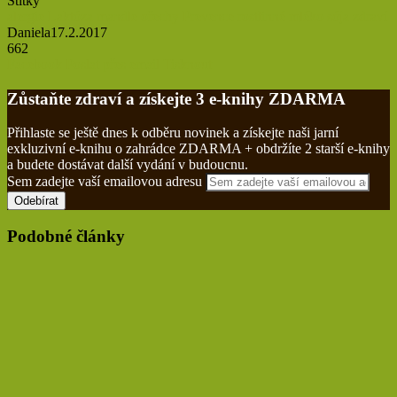
Štítky
alergie
Laktóza
mandle
ořechy
Prevence
rostlinné mléko
sója
zdraví
Daniela
17.2.2017
662
Facebook
Poslat přes email
Tisknout
Zůstaňte zdraví a získejte 3 e-knihy ZDARMA
Přihlaste se ještě dnes k odběru novinek a získejte naši jarní
exkluzivní e-knihu o zahrádce ZDARMA + obdržíte 2 starší e-knihy
a budete dostávat další vydání v budoucnu.
Sem zadejte vaší emailovou adresu
Podobné články