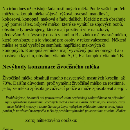
Na trhu dnes už existuje řada rostlinných mlék. Podle vašich potřeb
můžete zakoupit mléka sójová, rýžová, ovesná, mandlová,
kokosová, konopná, maková a řadu dalších. Každé z nich obsahuje
jiný poměr látek. Sójové mléko, které se vyrábí ze sójových bobů,
obsahuje fytoestrogeny, které mají pozitivní vliv na zdraví,
především žen. Vysoký obsah vitamíuu B a zinku má ovesné mléko,
které povzbuzuje a je vhodné pro osoby v rekonvalescenci. Některá
mléka se také vyrábí ze semínek, například makových či
konopných. Konopná semínka mají vyvážený poměr omega 3 a 6
mastných kyselin, obsahují vitamín A, C, F a komplex vitamínů B.
Nevýhody konzumace živočišného mléka
Živočišná mléka obsahují mnoho nasycených mastných kyselin, až
70%. Dalším důvodem, proč vyměnit živočišné mléko za rostlinné,
je to, že mléko způsobuje zažívací potíže a může způsobovat alergii.
Prohlašujeme, že autoři ani provozovatel webu nepřebírají zodpovědnost za případné
újmy způsobené využíváním léčebných metod v tomto článku. Ačkoliv jsou recepty, rady
nebo léčebné metody v tomto článku psány s nejlepším svědomím autora textu, jejich
použití je na vlastní nebezpečí a mělo by probíhat výhradně po konzultaci s vaším lékařem.
Zdroj náhledového obrázku:
Depositphotos