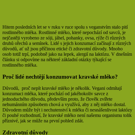
Hitem posledních let se v ruku v ruce spolu s veganstvím stalo pití
rostlinného mléka. Rostlinné mléko, které nepochází od savců, je
nejčastěji vyrobeno ze sóji, jáhel, pohanky, ovsa, rýže či různých
druhů ořechů a semínek. Lidé s jejich konzumací začínají z různých
důvodů, ať už jsou příčinou etické či zdravotní důvody. Mnoho
osob totiž trpí, podobně jako na lepek, alergií na laktózu. V dnešním
článku si odpovíme na některé základní otázky týkající se
rostlinného mléka.
Proč lidé nechtějí konzumovat kravské mléko?
Důvodů, proč nepít kravské mléko je několik. Vegani odmítají
konzumaci mléka, které pochází od jakéhokoliv savce z
jednoduchého důvodu, především proto, že člověk zvířete
nehumánním způsobem chová a využívá, aby z něj mléko dostal.
Důvodem může být i nechutenství k mléku či nesnášenlivost laktózy
či pouhé rozhodnutí, že kravské mléko není našemu organismu tolik
příznivé, jak se může na první pohled zdát.
Zdravotní důvody