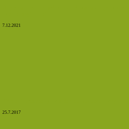
Úbytek slunečního světla v zimě nás oslabuje: jak se
nabít energií? 1. díl
7.12.2021
Přírodní prostředky na svědivou pokožku hlavy
25.7.2017