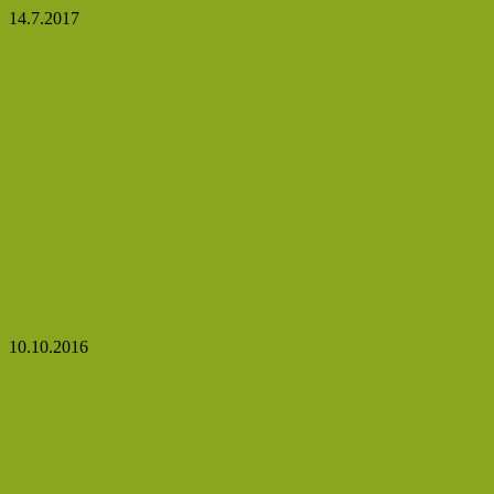
14.7.2017
Dopřejte si jednu lžíci této směsi denně a preventivně
se vyhnete nachlazení
10.10.2016