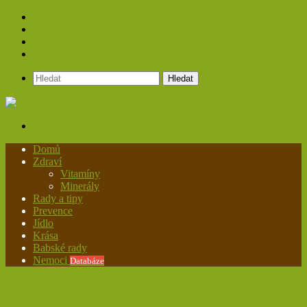
Spolupráce
Redakce
Zásady ochrany osobních údajů
Kontakt
Hledat
Menu
Domů
Zdraví
Vitamíny
Minerály
Rady a tipy
Prevence
Jídlo
Krása
Babské rady
Nemoci
Databáze