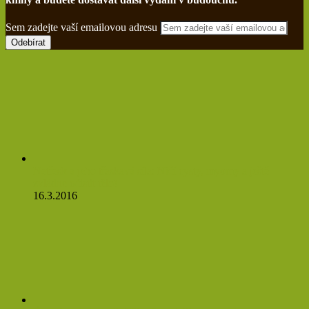
Sem zadejte vaší emailovou adresu
Netřesk a jeho třaskavá síla: Ničí cysty, myomy a ještě
zvládne očistit tělo!
16.3.2016