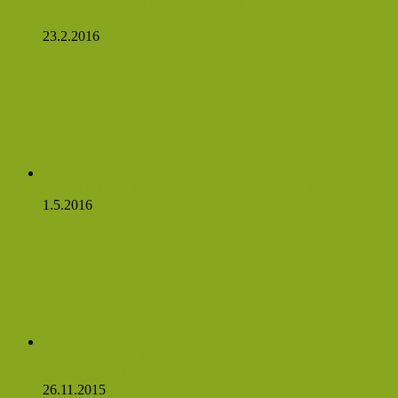
Česnekový sirup silnější než penicilín a my máme recept!
Čtěte:
23.2.2016
Rostlinné látky, které podporují zdravé cukry v krvi
1.5.2016
Víte, co se stane, když budete jíst česnek na lačný žaludek?
Budete se divit
26.11.2015